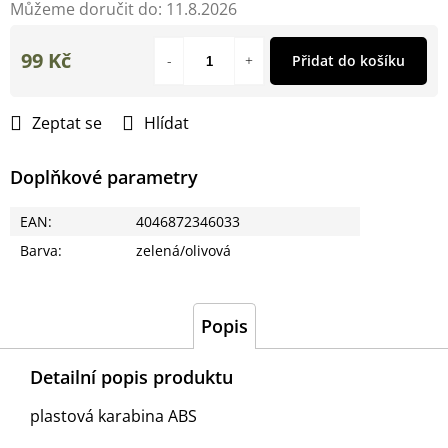
Můžeme doručit do:
11.8.2026
99 Kč
Přidat do košíku
Měrná
cena:
Zeptat se
Hlídat
Doplňkové parametry
EAN
:
4046872346033
Barva
:
zelená/olivová
Popis
Detailní popis produktu
plastová karabina ABS