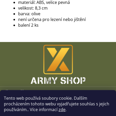
materiál: ABS, velice pevná
velikost: 8,3 cm
barva: olive
není určena pro lezení nebo jištění
balení 2 ks
Z
á
p
a
t
í
Vše o nákupu
Tento web používá soubory cookie. Dalším
O společnosti
procházením tohoto webu vyjadřujete souhlas s jejich
používáním.. Více informací
zde
.
Kamenné prodejny