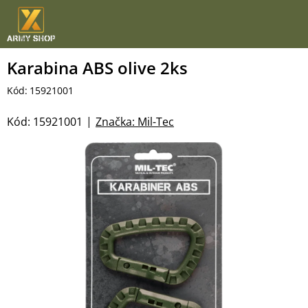
Přejít
na
obsah
Karabina ABS olive 2ks
Kód:
15921001
Kód:
15921001
Značka:
Mil-Tec