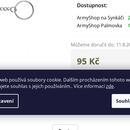
Dostupnost:
ArmyShop na Synkáči
2
ArmyShop Palmovka
1
Můžeme doručit do:
11.8.2
95 Kč
Měrná
cena:
web používá soubory cookie. Dalším procházením tohoto 
Zeptat se
Hlídat
ujete souhlas s jejich používáním.. Více informací
zde
.
Doplňkové parametry
tavení
Souhl
EAN
:
87192982593