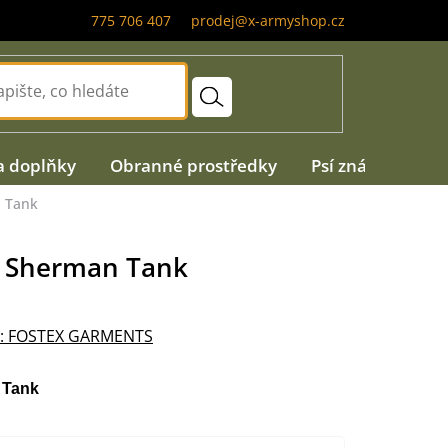
775 706 407
prodej@x-armyshop.cz
a doplňky
Obranné prostředky
Psí známky
A
n Tank
C Sherman Tank
:
FOSTEX GARMENTS
 Tank