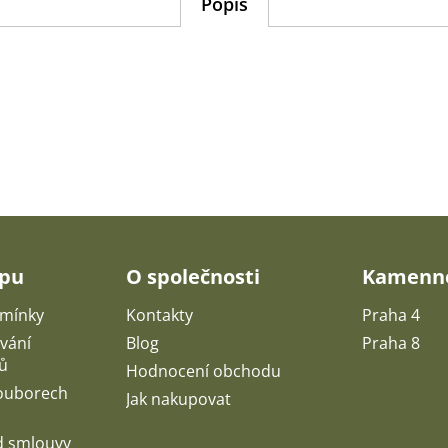
Popis
upu
O společnosti
Kamenné
mínky
Kontakty
Praha 4
vání
Blog
Praha 8
ů
Hodnocení obchodu
souborech
Jak nakupovat
d smlouvy