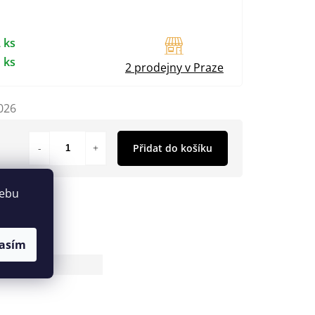
 ks
 ks
2 prodejny v Praze
026
Přidat do košíku
webu
asím
81