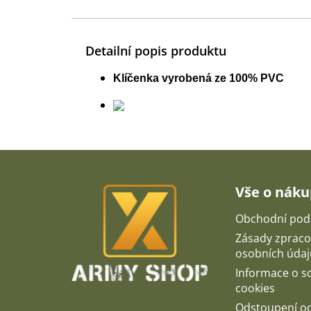
Detailní popis produktu
Klíčenka vyrobená ze 100% PVC
Z
á
p
Vše o nák
a
t
Obchodní pod
í
Zásady zpraco
osobních údaj
Informace o 
cookies
Odstoupení o