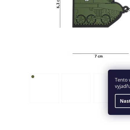
Tento 
vyjadř
Nas