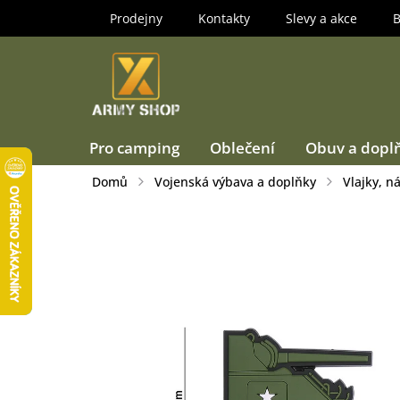
Přejít
Prodejny
Kontakty
Slevy a akce
B
na
obsah
Pro camping
Oblečení
Obuv a dopl
Domů
Vojenská výbava a doplňky
Vlajky, n