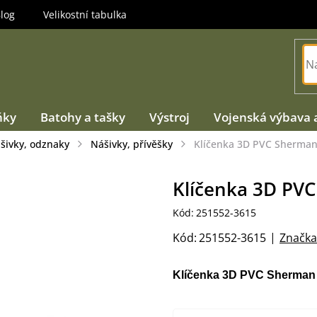
log
Velikostní tabulka
ňky
Batohy a tašky
Výstroj
Vojenská výbava 
ášivky, odznaky
Nášivky, přívěšky
Klíčenka 3D PVC Sherma
Klíčenka 3D PV
Kód:
251552-3615
Kód:
251552-3615
Značka
Klíčenka 3D PVC Sherman