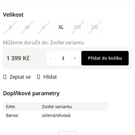
Velikost
S
M
L
XL
XXL
3XL
Můžeme doručit do:
Zvolte variantu
1 399 Kč
Přidat do košíku
Měrná
cena:
Zeptat se
Hlídat
Doplňkové parametry
EAN
:
Zvolte variantu
Barva
:
zelená/olivová