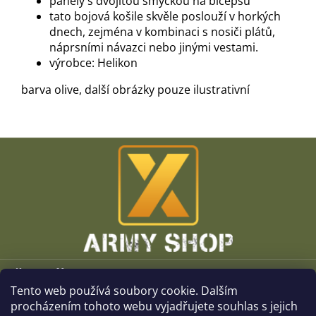
panely s dvojitou smyčkou na bicepsu
tato bojová košile skvěle poslouží v horkých
dnech, zejména v kombinaci s nosiči plátů,
náprsními návazci nebo jinými vestami.
výrobce: Helikon
barva olive, další obrázky pouze ilustrativní
Z
á
p
a
t
í
Vše o nákupu
Tento web používá soubory cookie. Dalším
O společnosti
procházením tohoto webu vyjadřujete souhlas s jejich