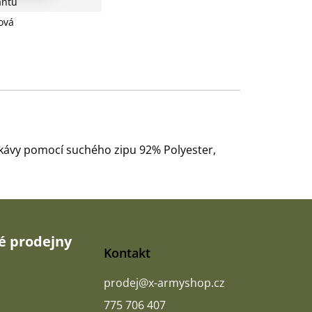
antu
ová
 rukávy pomocí suchého zipu 92% Polyester,
 prodejny
Kontakt
prodej
@
x-armyshop.cz
775 706 407