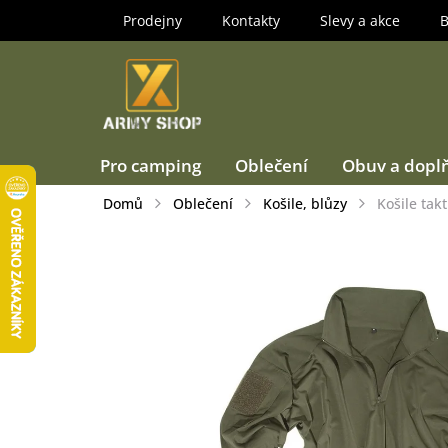
Přejít
Prodejny
Kontakty
Slevy a akce
B
na
obsah
Pro camping
Oblečení
Obuv a dopl
Domů
Oblečení
Košile, blůzy
Košile takt