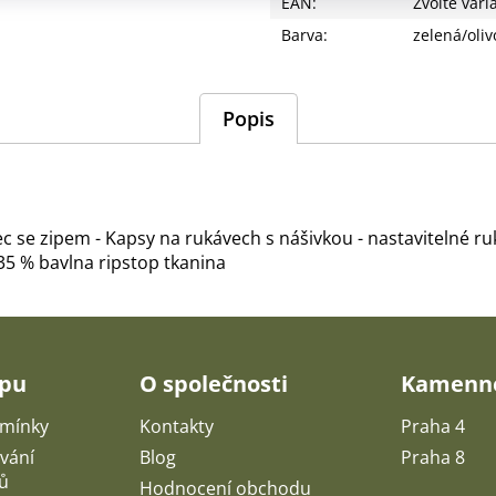
EAN
:
Zvolte vari
Barva
:
zelená/oliv
Popis
ímec se zipem - Kapsy na rukávech s nášivkou - nastavitelné
35 % bavlna ripstop tkanina
upu
O společnosti
Kamenné
mínky
Kontakty
Praha 4
vání
Blog
Praha 8
ů
Hodnocení obchodu