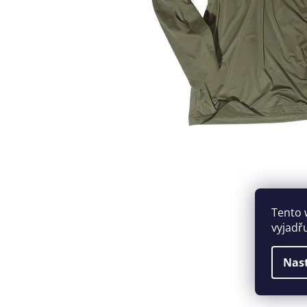
Tento 
vyjadř
Nas