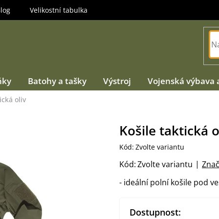
log
Velikostní tabulka
ňky
Batohy a tašky
Výstroj
Vojenská výbava 
ická oliv
Košile taktická o
Kód:
Zvolte variantu
Kód:
Zvolte variantu
Znač
- ideální polní košile pod v
Dostupnost: