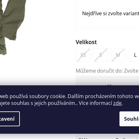
Nejdříve si zvolte varian
Velikost
XS
S
M
L
Můžeme doručit do:
Zvolte
695 Kč
Měrná
web používá soubory cookie. Dalším procházením tohoto 
cena:
ujete souhlas s jejich používáním.. Více informací
zde
.
Zeptat se
Hlídat
tavení
Souhl
Doplňkové parametry