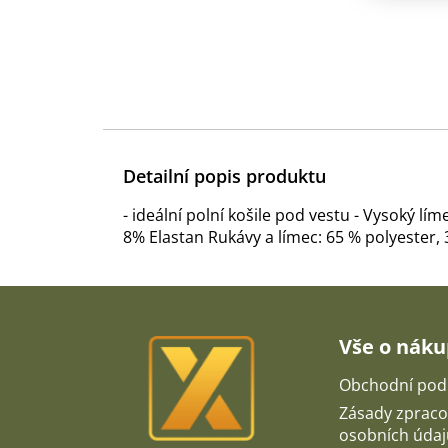
Detailní popis produktu
- ideální polní košile pod vestu - Vysoký l
8% Elastan Rukávy a límec: 65 % polyester, 
Z
á
p
Vše o nák
a
t
Obchodní pod
í
Zásady zpraco
osobních údaj