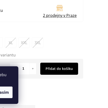
tu
2 prodejny v Praze
XL
XXL
3XL
 variantu
Přidat do košíku
webu
asím