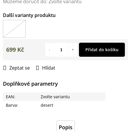
Můžeme doručit do:
Zvolte variantu
699 Kč
Přidat do košíku
Měrná
cena:
Zeptat se
Hlídat
Doplňkové parametry
EAN
:
Zvolte variantu
Barva
:
desert
Popis