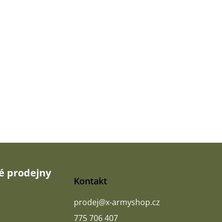
 prodejny
Kontakt
prodej
@
x-armyshop.cz
775 706 407