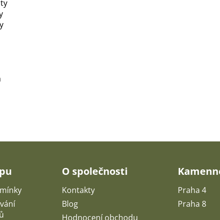
ty
y
y
a
upu
O společnosti
Kamenné
mínky
Kontakty
Praha 4
vání
Blog
Praha 8
ů
Hodnocení obchodu