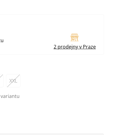
tu
2 prodejny v Praze
XXL
 variantu