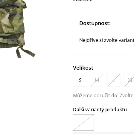
Dostupnost:
Nejdříve si zvolte varian
Velikost
S
M
L
XL
Můžeme doručit do:
Zvolte