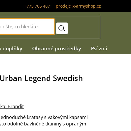
775 706 407
prodej@x-armyshop.cz
a doplňky
Obranné prostředky
Psí známky
A
 Urban Legend Swedish
e
ka:
Brandit
 jednoduché kraťasy s vakovými kapsami
sto odolné bavlněné tkaniny s opraným