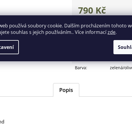
790 Kč
Měrná
cena:
web používá soubory cookie. Dalším procházením tohoto 
Zeptat se
Hlídat
ujete souhlas s jejich používáním.. Více informací
zde
.
Doplňkové parametry
tavení
Souhl
EAN
:
Zvolte vari
Barva
:
zelená/oliv
Popis
nd