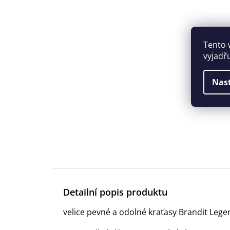
Tento 
vyjadř
Nas
Detailní popis produktu
velice pevné a odolné kraťasy Brandit Lege