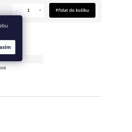
Přidat do košíku
webu
asím
antu
ová