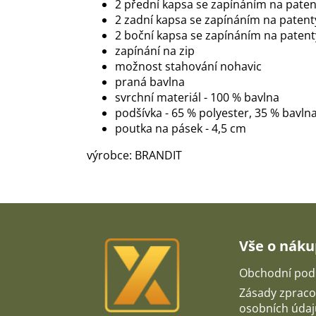
2 přední kapsa se zapínáním na paten
2 zadní kapsa se zapínáním na patent
2 boční kapsa se zapínáním na patent
zapínání na zip
možnost stahování nohavic
praná bavlna
svrchní materiál - 100 % bavlna
podšívka - 65 % polyester, 35 % bavln
poutka na pásek - 4,5 cm
výrobce: BRANDIT
Z
á
p
Vše o nák
a
t
Obchodní pod
í
Zásady zpraco
osobních údaj