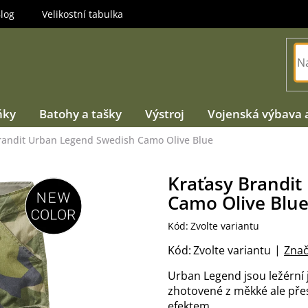
log
Velikostní tabulka
ňky
Batohy a tašky
Výstroj
Vojenská výbava 
randit Urban Legend Swedish Camo Olive Blue
Kraťasy Brandit
Camo Olive Blu
Kód:
Zvolte variantu
Kód:
Zvolte variantu
Znač
Urban Legend jsou ležérní
zhotovené z měkké ale pře
efektem.