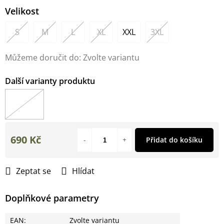
Velikost
S
M
L
XL
XXL
3XL
Můžeme doručit do:
Zvolte variantu
690 Kč
Přidat do košíku
Měrná
cena:
Zeptat se
Hlídat
Doplňkové parametry
EAN
:
Zvolte variantu