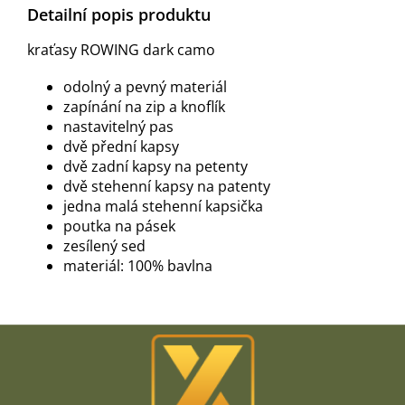
Detailní popis produktu
kraťasy ROWING dark camo
odolný a pevný materiál
zapínání na zip a knoflík
nastavitelný pas
dvě přední kapsy
dvě zadní kapsy na petenty
dvě stehenní kapsy na patenty
jedna malá stehenní kapsička
poutka na pásek
zesílený sed
materiál: 100% bavlna
Z
á
p
a