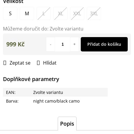
Velikost
S
M
L
XL
XXL
3XL
Můžeme doručit do:
Zvolte variantu
999 Kč
Přidat do košíku
Měrná
cena:
Zeptat se
Hlídat
Doplňkové parametry
EAN
:
Zvolte variantu
Barva
:
night camo/black camo
Popis