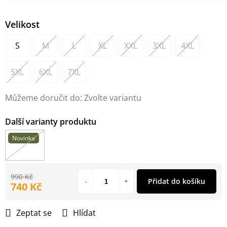
Velikost
S
M
L
XL
XXL
3XL
4XL
5XL
6XL
7XL
Můžeme doručit do:
Zvolte variantu
Novinka
990 Kč
Přidat do košíku
740 Kč
Měrná
cena:
Zeptat se
Hlídat