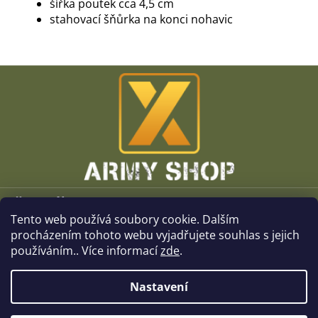
šířka poutek cca 4,5 cm
stahovací šňůrka na konci nohavic
Z
á
p
a
t
í
Vše o nákupu
Tento web používá soubory cookie. Dalším
O společnosti
procházením tohoto webu vyjadřujete souhlas s jejich
používáním.. Více informací
zde
.
Kamenné prodejny
Nastavení
Kontakt