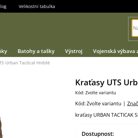
log
Velikostní tabulka
ňky
Batohy a tašky
Výstroj
Vojenská výbava 
TS Urban Tactical Hnědé
Kraťasy UTS Urb
Kód:
Zvolte variantu
Kód:
Zvolte variantu
Znač
kraťasy URBAN TACTICAK 
Dostupnost: