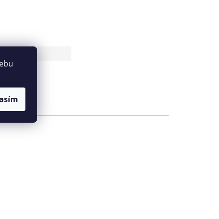
antu
webu
asím