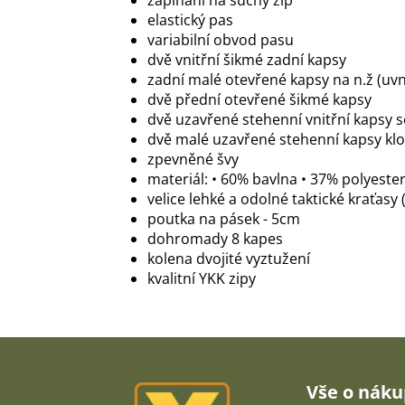
zapínání na suchý zip
elastický pas
variabilní obvod pasu
dvě vnitřní šikmé zadní kapsy
zadní malé otevřené kapsy na n.ž (uvn
dvě přední otevřené šikmé kapsy
dvě uzavřené stehenní vnitřní kapsy 
dvě malé uzavřené stehenní kapsy kl
zpevněné švy
materiál: • 60% bavlna • 37% polyester
velice lehké a odolné taktické kraťasy
poutka na pásek - 5cm
dohromady 8 kapes
kolena dvojité vyztužení
kvalitní YKK zipy
Z
á
p
Vše o nák