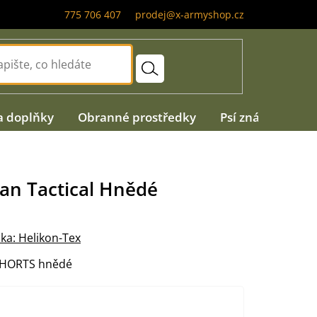
775 706 407
prodej@x-armyshop.cz
a doplňky
Obranné prostředky
Psí známky
A
an Tactical Hnědé
ka:
Helikon-Tex
SHORTS hnědé