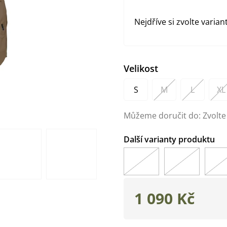
Nejdříve si zvolte varian
Velikost
S
M
L
XL
Můžeme doručit do:
Zvolte
1 090 Kč
Měrná
cena: