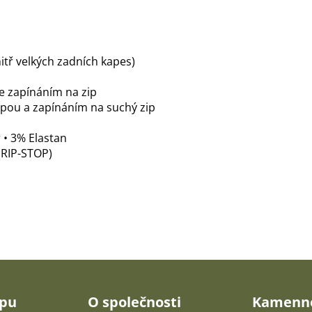
itř velkých zadních kapes)
se zapínáním na zip
opou a zapínáním na suchý zip
 • 3% Elastan
 (RIP-STOP)
upu
O společnosti
Kamenné