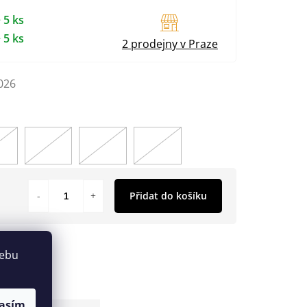
 5 ks
 5 ks
2 prodejny v Praze
026
Přidat do košíku
webu
asím