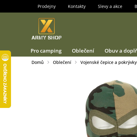
Přejít
Prodejny
Kontakty
Slevy a akce
B
na
obsah
Pro camping
Oblečení
Obuv a dopl
Domů
Oblečení
Vojenské čepice a pokrývky