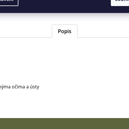
EAN
:
404463305
Barva
:
woodland
Popis
nýma očima a ústy