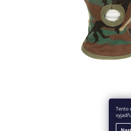
Tento 
vyjadř
Nas