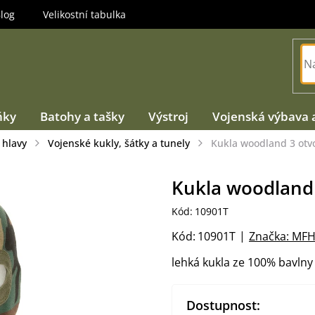
log
Velikostní tabulka
ňky
Batohy a tašky
Výstroj
Vojenská výbava 
 hlavy
Vojenské kukly, šátky a tunely
Kukla woodland 3 otv
Kukla woodland 
Kód:
10901T
Kód:
10901T
Značka:
MF
lehká kukla ze 100% bavlny
Dostupnost: