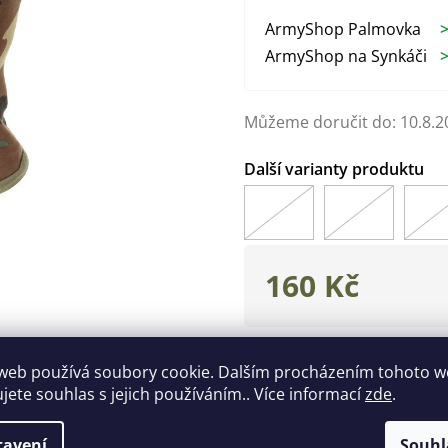
ArmyShop Palmovka
>
ArmyShop na Synkáči
>
Můžeme doručit do:
10.8.2
160 Kč
Měrná
cena:
Zeptat se
Hlídat
web používá soubory cookie. Dalším procházením tohoto 
ujete souhlas s jejich používáním.. Více informací
zde
.
Doplňkové parametry
tavení
Souhl