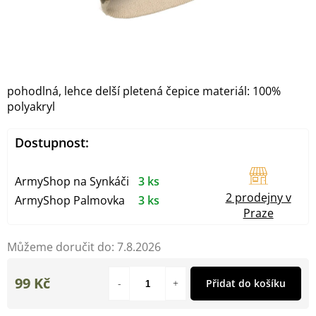
pohodlná, lehce delší pletená čepice materiál: 100%
polyakryl
Dostupnost:
ArmyShop na Synkáči
3 ks
2 prodejny v
ArmyShop Palmovka
3 ks
Praze
Můžeme doručit do:
7.8.2026
99 Kč
Přidat do košíku
Měrná
cena: