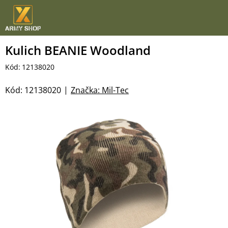
Přejít
na
obsah
Kulich BEANIE Woodland
Kód:
12138020
Kód:
12138020
Značka:
Mil-Tec