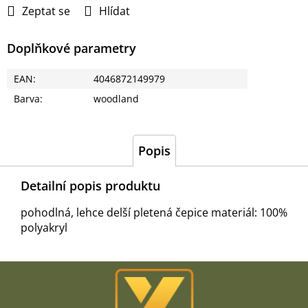
Zeptat se
Hlídat
Doplňkové parametry
EAN
:
4046872149979
Barva
:
woodland
Popis
Detailní popis produktu
pohodlná, lehce delší pletená čepice materiál: 100%
polyakryl
Z
á
p