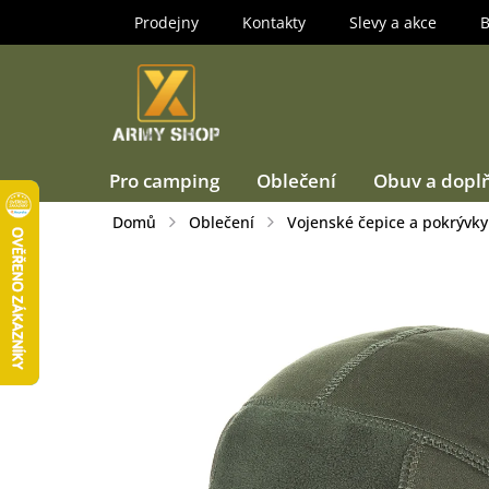
Přejít
Prodejny
Kontakty
Slevy a akce
B
na
obsah
Pro camping
Oblečení
Obuv a dopl
Domů
Oblečení
Vojenské čepice a pokrývky