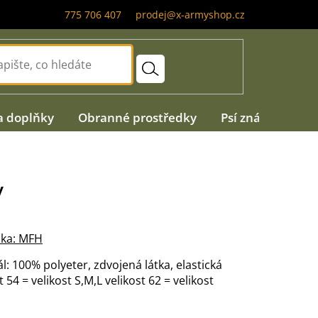
775 706 407
prodej@x-armyshop.cz
a doplňky
Obranné prostředky
Psí známky
A
v
ka:
MFH
ál: 100% polyeter, zdvojená látka, elastická
t 54 = velikost S,M,L velikost 62 = velikost