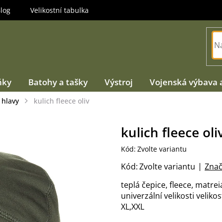
log
Velikostní tabulka
ňky
Batohy a tašky
Výstroj
Vojenská výbava 
 hlavy
kulich fleece oliv
kulich fleece oli
Kód:
Zvolte variantu
Kód:
Zvolte variantu
Znač
teplá čepice, fleece, matrei
univerzální velikosti velikos
XL,XXL