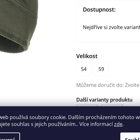
Dostupnost:
Nejdříve si zvolte varian
Velikost
54
59
Můžeme doručit do:
Zvolte
web používá soubory cookie. Dalším procházením tohoto 
ujete souhlas s jejich používáním.. Více informací
zde
.
160 Kč
tavení
Souhl