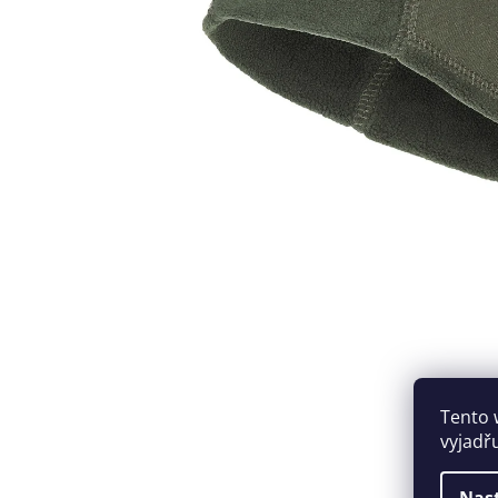
Tento 
vyjadř
Nas