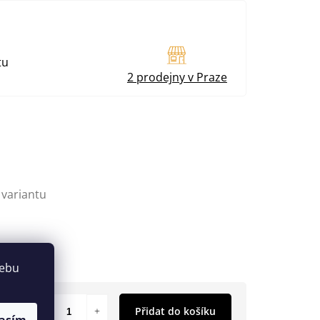
tu
2 prodejny v Praze
 variantu
webu
Přidat do košíku
asím