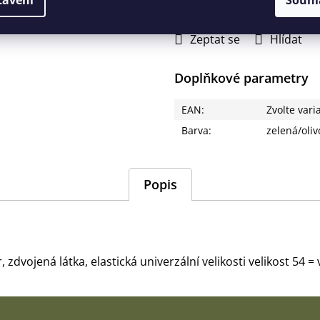
Měrná
cena:
Zeptat se
Hlídat
Doplňkové parametry
EAN
:
Zvolte vari
Barva
:
zelená/oliv
Popis
 zdvojená látka, elastická univerzální velikosti velikost 54 = 