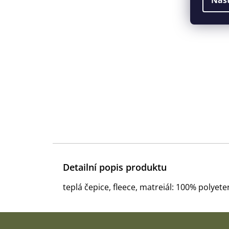
Detailní popis produktu
teplá čepice, fleece, matreiál: 100% polyeter,
Z
á