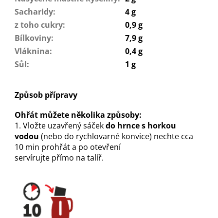
Sacharidy
:
4 g
z toho cukry
:
0,9 g
Bílkoviny
:
7,9 g
Vláknina
:
0,4 g
Sůl
:
1 g
Způsob přípravy
Ohřát můžete několika způsoby:
1. Vložte uzavřený sáček
do hrnce s horkou
vodou
(nebo do rychlovarné konvice) nechte cca
10 min prohřát a po otevření
servírujte přímo na talíř.