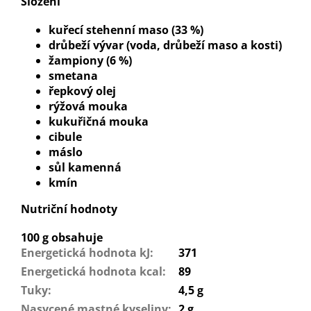
Složení
kuřecí stehenní maso (33 %)
drůbeží vývar (voda, drůbeží maso a kosti)
žampiony (6 %)
smetana
řepkový olej
rýžová mouka
kukuřičná mouka
cibule
máslo
sůl kamenná
kmín
Nutriční hodnoty
100 g obsahuje
Energetická hodnota kJ
:
371
Energetická hodnota kcal
:
89
Tuky
:
4,5 g
Nasycené mastné kyseliny
:
2 g