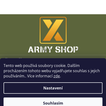
Z
á
p
a
t
í
Vše o nákupu
Tento web používá soubory cookie. Dalším
O společnosti
procházením tohoto webu vyjadřujete souhlas s jejich
používáním.. Více informací
zde
.
Kamenné prodejny
Nastavení
Kontakt
Souhlasím
Copyright 2026
x-ArmyShop.cz
. Všechna práva vyhrazena.