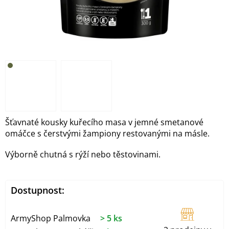
Šťavnaté kousky kuřecího masa v jemné smetanové
omáčce s čerstvými žampiony restovanými na másle.
Výborně chutná s rýží nebo těstovinami.
Dostupnost:
ArmyShop Palmovka
> 5 ks