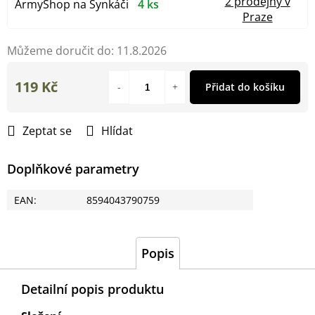
2 prodejny v
ArmyShop na Synkáči
4 ks
Praze
Můžeme doručit do:
11.8.2026
119 Kč
Přidat do košíku
Měrná
cena:
Zeptat se
Hlídat
Doplňkové parametry
EAN
:
8594043790759
Popis
Detailní popis produktu