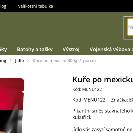
log
Velikostní tabulka
ňky
Batohy a tašky
Výstroj
Vojenská výbava 
ing
Jídlo
Kuře po mexicku 300g (1 porce)
Kuře po mexicku
Kód:
MENU122
Kód:
MENU122
Značka:
E
Pikantní směs šťavnatého k
kukuřicí.
Jídlo vás zasytí samotné 