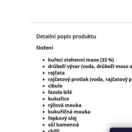
Detailní popis produktu
Složení
kuřecí stehenní maso (33 %)
drůbeží vývar (voda, drůbeží maso a
rajčata
rajčatový protlak (voda, rajčatový p
cibule
fazole bílé
kukuřice
rýžová mouka
kukuřičná mouka
řepkový olej
sůl kamenná
chilli