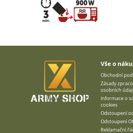
Z
á
p
Vše o nák
a
t
Obchodní pod
í
Zásady zpraco
osobních údaj
Informace o 
cookies
Odstoupení o
Odstoupení O
Reklamační řá