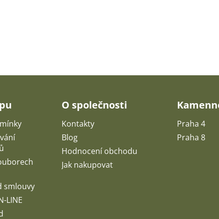
upu
O společnosti
Kamenné
mínky
Kontakty
Praha 4
vání
Blog
Praha 8
ů
Hodnocení obchodu
souborech
Jak nakupovat
d smlouvy
N-LINE
d