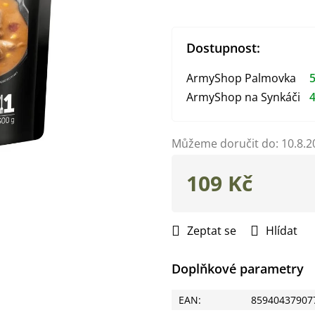
Dostupnost:
ArmyShop Palmovka
5
ArmyShop na Synkáči
4
Můžeme doručit do:
10.8.2
109 Kč
Měrná
cena:
Zeptat se
Hlídat
Doplňkové parametry
EAN
:
85940437907