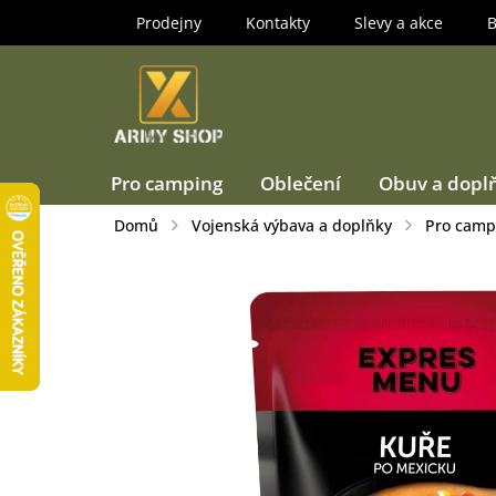
Přejít
Prodejny
Kontakty
Slevy a akce
B
na
obsah
Pro camping
Oblečení
Obuv a dopl
Domů
Vojenská výbava a doplňky
Pro camp