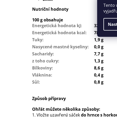
Tento 
Nutriční hodnoty
vyjadř
100 g obsahuje
Nas
Energetická hodnota kJ
:
329
Energetická hodnota kcal
:
78
Tuky
:
1,9 g
Nasycené mastné kyseliny
:
0,0 g
Sacharidy
:
7,7 g
z toho cukry
:
1,3 g
Bílkoviny
:
8,6 g
Vláknina
:
0,4 g
Sůl
:
0,8 g
Způsob přípravy
Ohřát můžete několika způsoby:
1. Vložte uzavřený sáček
do hrnce s hork