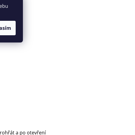
webu
asím
rohřát a po otevření