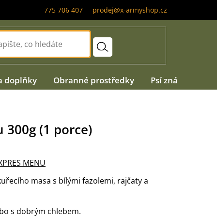
775 706 407
prodej@x-armyshop.cz
a doplňky
Obranné prostředky
Psí známky
A
 300g (1 porce)
XPRES MENU
uřecího masa s bílými fazolemi, rajčaty a
nebo s dobrým chlebem.