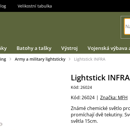
log
Velikostní tabulka
ňky
Batohy a tašky
Výstroj
Vojenská výbava 
ing
Army a military lightsticky
Lightstick INFRA
Lightstick INFRA
Kód:
26024
Kód:
26024
Značka:
MFH
Známé chemické světlo pro 
promíchají dvě tekutiny. Sv
světla 15cm.