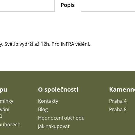
Popis
. Světlo vydrží až 12h. Pro INFRA vidění.
upu
O společnosti
Kamenné
mínky
Kontakty
Praha 4
vání
Blog
Praha 8
ů
Hodnocení obchodu
souborech
Jak nakupovat