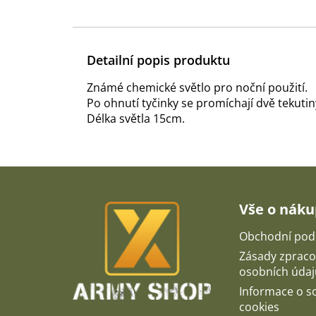
Detailní popis produktu
Známé chemické světlo pro noční použití.
Po ohnutí tyčinky se promíchají dvě tekutiny
Délka světla 15cm.
Z
á
p
Vše o nák
a
t
Obchodní pod
í
Zásady zpraco
osobních údaj
Informace o 
cookies