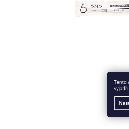
Tento 
vyjadř
Nas