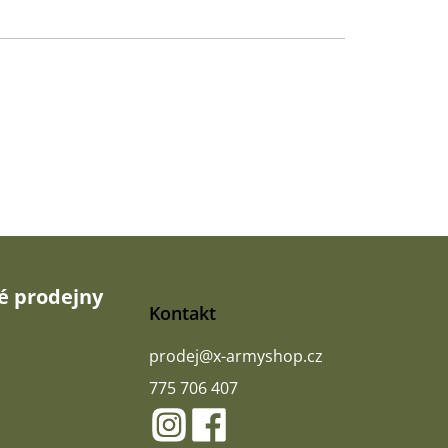
 prodejny
Kontakt
prodej
@
x-armyshop.cz
775 706 407