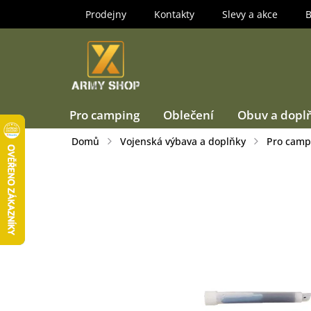
Přejít
Prodejny
Kontakty
Slevy a akce
B
na
obsah
Pro camping
Oblečení
Obuv a dopl
Domů
Vojenská výbava a doplňky
Pro camp