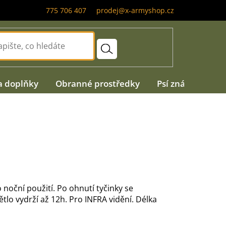
775 706 407
prodej@x-armyshop.cz
a doplňky
Obranné prostředky
Psí známky
A
noční použití. Po ohnutí tyčinky se
ětlo vydrží až 12h. Pro INFRA vidění. Délka