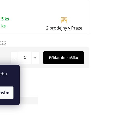
 5 ks
 ks
2 prodejny v Praze
026
Přidat do košíku
webu
asím
64