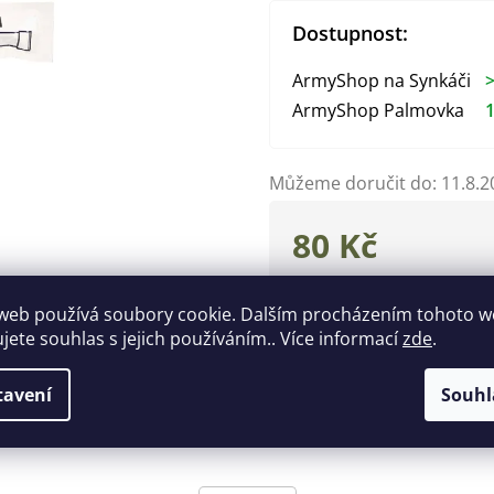
Dostupnost:
ArmyShop na Synkáči
>
ArmyShop Palmovka
1
Můžeme doručit do:
11.8.2
80 Kč
Měrná
cena:
web používá soubory cookie. Dalším procházením tohoto 
Zeptat se
Hlídat
ujete souhlas s jejich používáním.. Více informací
zde
.
Doplňkové parametry
tavení
Souhl
EAN
:
40446330567