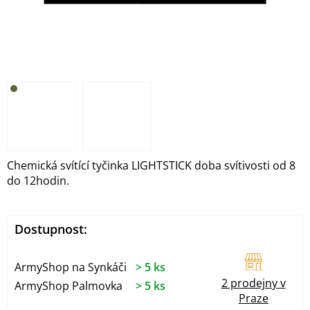
Chemická svítící tyčinka LIGHTSTICK doba svítivosti od 8
do 12hodin.
Dostupnost:
ArmyShop na Synkáči
> 5 ks
2 prodejny v
ArmyShop Palmovka
> 5 ks
Praze