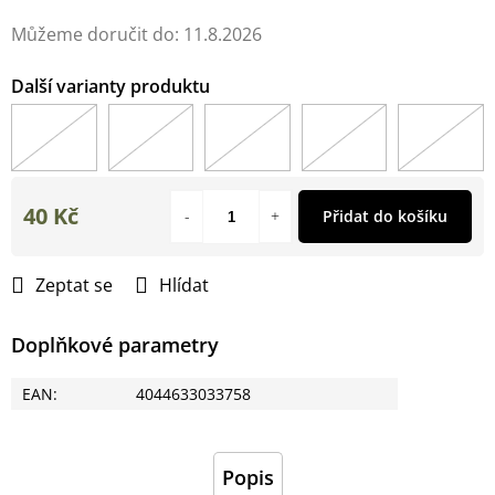
Můžeme doručit do:
11.8.2026
40 Kč
Přidat do košíku
Měrná
cena:
Zeptat se
Hlídat
Doplňkové parametry
EAN
:
4044633033758
Popis