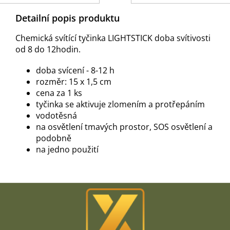
Detailní popis produktu
Chemická svítící tyčinka LIGHTSTICK doba svítivosti
od 8 do 12hodin.
doba svícení - 8-12 h
rozměr: 15 x 1,5 cm
cena za 1 ks
tyčinka se aktivuje zlomením a protřepáním
vodotěsná
na osvětlení tmavých prostor, SOS osvětlení a
podobně
na jedno použití
Z
á
p
a