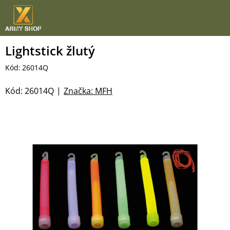
Přejít
na
obsah
Lightstick žlutý
Kód:
26014Q
Kód:
26014Q
Značka:
MFH