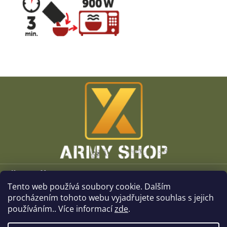
Z
á
p
a
t
í
Vše o nákupu
Tento web používá soubory cookie. Dalším
O společnosti
procházením tohoto webu vyjadřujete souhlas s jejich
používáním.. Více informací
zde
.
Kamenné prodejny