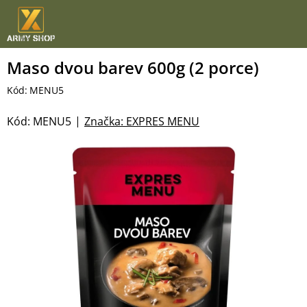
Přejít
na
obsah
Maso dvou barev 600g (2 porce)
Kód:
MENU5
Kód:
MENU5
Značka:
EXPRES MENU