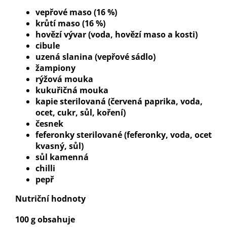
vepřové maso (16 %)
krůtí maso (16 %)
hovězí vývar (voda, hovězí maso a kosti)
cibule
uzená slanina (vepřové sádlo)
žampiony
rýžová mouka
kukuřičná mouka
kapie sterilovaná (červená paprika, voda,
ocet, cukr, sůl, koření)
česnek
feferonky sterilované (feferonky, voda, ocet
kvasný, sůl)
sůl kamenná
chilli
pepř
Nutriční hodnoty
100 g obsahuje