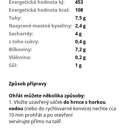
Energetická hodnota kJ
:
453
Energetická hodnota kcal
:
108
Tuky
:
7,5 g
Nasycené mastné kyseliny
:
2,4 g
Sacharidy
:
4 g
z toho cukry
:
0,4 g
Bílkoviny
:
7,2 g
Vláknina
:
0,2 g
Sůl
:
1 g
Způsob přípravy
Ohřát můžete několika způsoby:
1. Vložte uzavřený sáček
do hrnce s horkou
vodou
(nebo do rychlovarné konvice) nechte cca
10 min prohřát a po otevření
servírujte přímo na talíř.