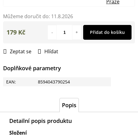
Praze
Můžeme doručit do:
11.8.2026
179 Kč
Přidat do košíku
Měrná
cena:
Zeptat se
Hlídat
Doplňkové parametry
EAN
:
8594043790254
Popis
Detailní popis produktu
Složení