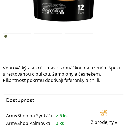
Vepřová kýta a krůtí maso s omáčkou na uzeném špeku,
s restovanou cibulkou, žampiony a česnekem.
Pikantnost pokrmu dodávají feferonky a chilli.
Dostupnost:
ArmyShop na Synkáči
> 5 ks
2 prodejny v
ArmyShop Palmovka
0 ks