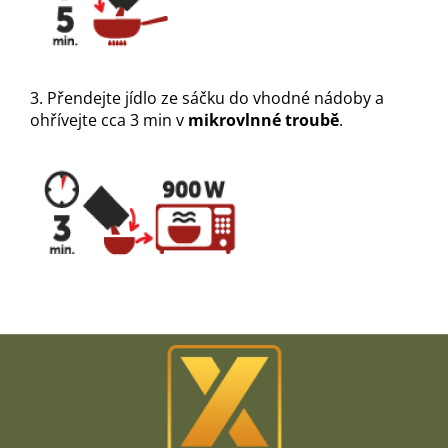
3. Přendejte jídlo ze sáčku do vhodné nádoby a
ohřívejte cca 3 min v
mikrovlnné troubě
.
Z
á
p
a
t