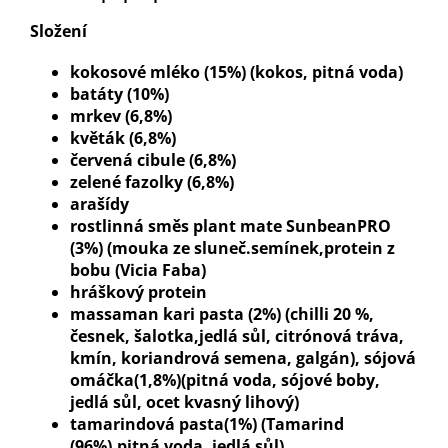
Složení
kokosové mléko (15%) (kokos, pitná voda)
batáty (10%)
mrkev (6,8%)
květák (6,8%)
červená cibule (6,8%)
zelené fazolky (6,8%)
arašídy
rostlinná směs plant mate SunbeanPRO
(3%) (mouka ze sluneč.semínek,protein z
bobu (Vicia Faba)
hráškový protein
massaman kari pasta (2%) (chilli 20 %,
česnek, šalotka,jedlá sůl, citrónová tráva,
kmín, koriandrová semena, galgán), sójová
omáčka(1,8%)(pitná voda,
sójové boby
,
jedlá sůl, ocet kvasný lihový)
tamarindová pasta(1%) (Tamarind
(96%),pitná voda, jedlá sůl)