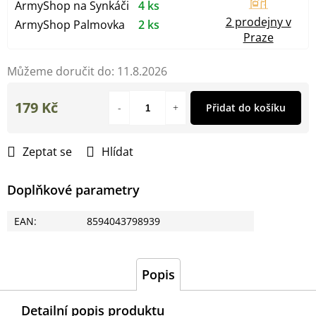
ArmyShop na Synkáči
4 ks
2 prodejny v
ArmyShop Palmovka
2 ks
Praze
Můžeme doručit do:
11.8.2026
179 Kč
Přidat do košíku
Měrná
cena:
Zeptat se
Hlídat
Doplňkové parametry
EAN
:
8594043798939
Popis
Detailní popis produktu