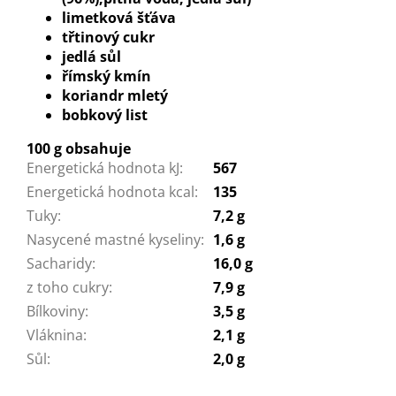
limetková šťáva
třtinový cukr
jedlá sůl
římský kmín
koriandr mletý
bobkový list
100 g obsahuje
Energetická hodnota kJ
:
567
Energetická hodnota kcal
:
135
Tuky
:
7,2 g
Nasycené mastné kyseliny
:
1,6 g
Sacharidy
:
16,0 g
z toho cukry
:
7,9 g
Bílkoviny
:
3,5 g
Vláknina
:
2,1 g
Sůl
:
2,0 g