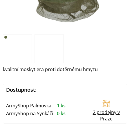
kvalitní moskytiera proti dotěrnému hmyzu
Dostupnost:
ArmyShop Palmovka
1 ks
2 prodejny v
ArmyShop na Synkáči
0 ks
Praze