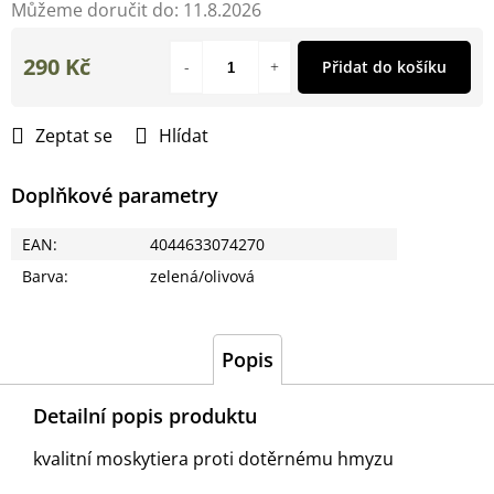
Můžeme doručit do:
11.8.2026
290 Kč
Přidat do košíku
Měrná
cena:
Zeptat se
Hlídat
Doplňkové parametry
EAN
:
4044633074270
Barva
:
zelená/olivová
Popis
Detailní popis produktu
kvalitní moskytiera proti dotěrnému hmyzu