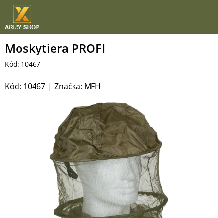
Přejít
na
obsah
Moskytiera PROFI
Kód:
10467
Kód:
10467
Značka:
MFH