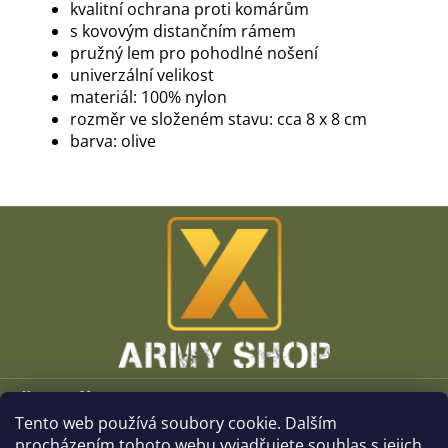
kvalitní ochrana proti komárům
s kovovým distančním rámem
pružný lem pro pohodlné nošení
univerzální velikost
materiál: 100% nylon
rozměr ve složeném stavu: cca 8 x 8 cm
barva: olive
Z
á
p
a
t
í
Vše o nákupu
Tento web používá soubory cookie. Dalším
O společnosti
procházením tohoto webu vyjadřujete souhlas s jejich