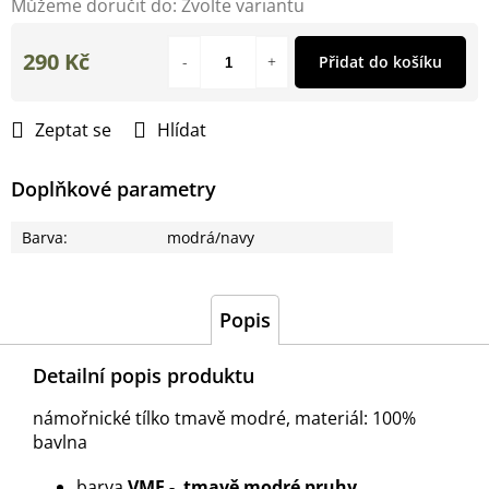
Můžeme doručit do:
Zvolte variantu
290 Kč
Přidat do košíku
Měrná
cena:
Zeptat se
Hlídat
Doplňkové parametry
Barva
:
modrá/navy
Popis
Detailní popis produktu
námořnické tílko tmavě modré, materiál: 100%
bavlna
barva
VMF - tmavě modré pruhy