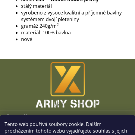
stálý materiál
vyrobeno z vysoce kvalitní a příjemné bavlny
systémem dvojí pleteniny
2
gramáž 240g/m
materiál: 100% bavlna
nové
Z
á
p
a
t
í
Vše o nákupu
Tento web používá soubory cookie. Dalším
O společnosti
procházením tohoto webu vyjadřujete souhlas s jejich