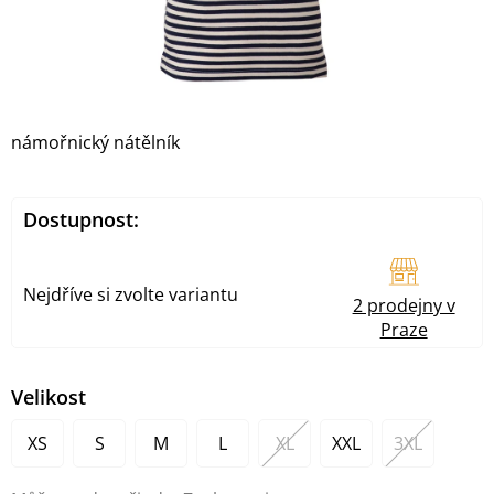
námořnický nátělník
Dostupnost:
Nejdříve si zvolte variantu
2 prodejny v
Praze
Velikost
XS
S
M
L
XL
XXL
3XL