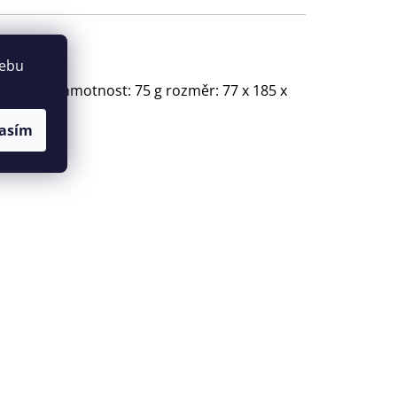
webu
imited hmotnost: 75 g rozměr: 77 x 185 x
asím