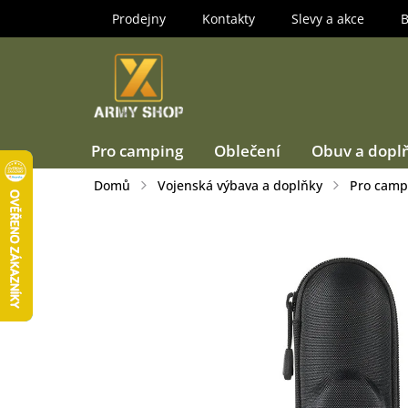
Přejít
Prodejny
Kontakty
Slevy a akce
B
na
obsah
Pro camping
Oblečení
Obuv a dopl
Domů
Vojenská výbava a doplňky
Pro camp