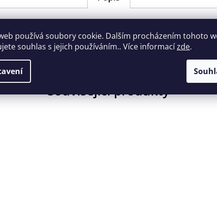
web používá soubory cookie. Dalším procházením tohoto 
ujete souhlas s jejich používáním.. Více informací
zde
.
k presovači WACACO Nanopresso. výrobce: Wacaco Company L
tavení
Souhl
Související produkty