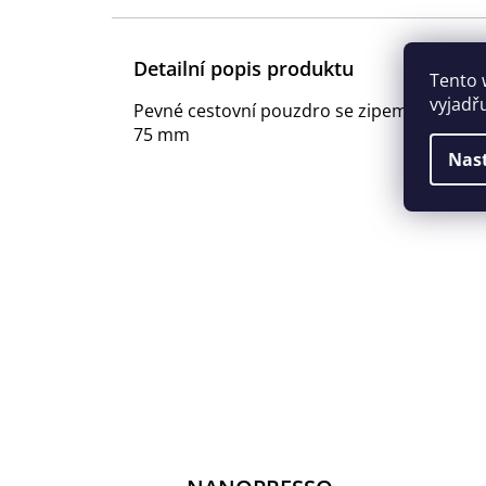
Detailní popis produktu
Tento 
vyjadř
Pevné cestovní pouzdro se zipem určené 
75 mm
Nas