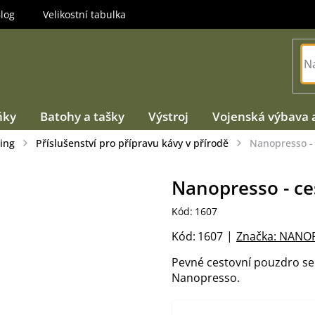
log
Velikostní tabulka
ňky
Batohy a tašky
Výstroj
Vojenská výbava 
ing
Příslušenství pro přípravu kávy v přírodě
Nanopresso - 
Nanopresso - ce
Kód:
1607
Kód:
1607
Značka:
NANO
Pevné cestovní pouzdro s
Nanopresso.