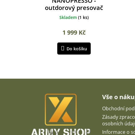
NANOPRESSO -
outdorový presovač
Skladem
(
1 ks
)
1 999 Kč
Do košíku
Z
á
p
Vše o nák
a
t
Obchodní pod
í
Zásady zpraco
osobních údaj
Informace o 