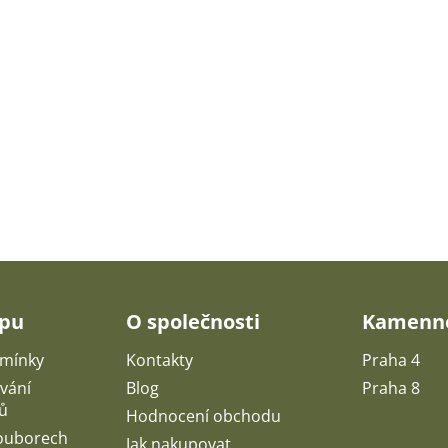
upu
O společnosti
Kamenné
mínky
Kontakty
Praha 4
vání
Blog
Praha 8
ů
Hodnocení obchodu
souborech
Jak nakupovat