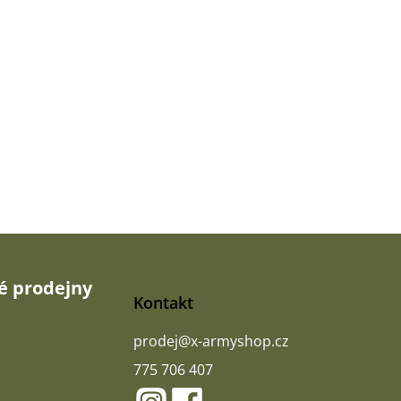
 prodejny
Kontakt
prodej
@
x-armyshop.cz
775 706 407