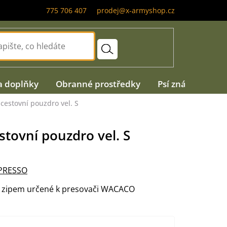
775 706 407
prodej@x-armyshop.cz
a doplňky
Obranné prostředky
Psí známky
A
cestovní pouzdro vel. S
stovní pouzdro vel. S
PRESSO
e zipem určené k presovači WACACO