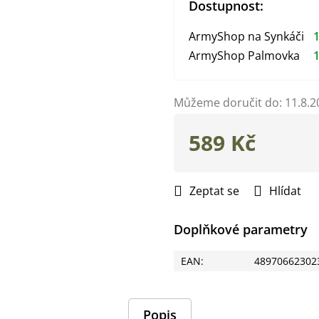
Dostupnost:
ArmyShop na Synkáči
1
ArmyShop Palmovka
1
Můžeme doručit do:
11.8.2
589 Kč
Měrná
cena:
Zeptat se
Hlídat
Doplňkové parametry
EAN
:
48970662302
Popis