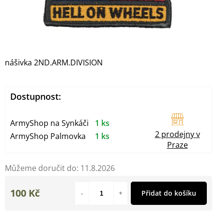
nášivka 2ND.ARM.DIVISION
Dostupnost:
ArmyShop na Synkáči
1 ks
2 prodejny v
ArmyShop Palmovka
1 ks
Praze
Můžeme doručit do:
11.8.2026
100 Kč
Přidat do košíku
Měrná
cena: