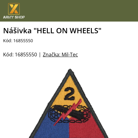
Přejít
na
obsah
Nášivka "HELL ON WHEELS"
Kód:
16855550
Kód:
16855550
Značka:
Mil-Tec