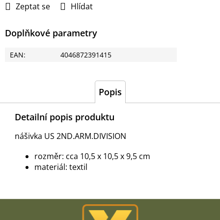
Zeptat se
Hlídat
Doplňkové parametry
EAN
:
4046872391415
Popis
Detailní popis produktu
nášivka US 2ND.ARM.DIVISION
rozměr: cca 10,5 x 10,5 x 9,5 cm
materiál: textil
Z
á