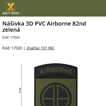
Přejít
na
obsah
Nášivka 3D PVC Airborne 82nd
zelená
Kód:
17020
Kód:
17020
Značka:
101 INC