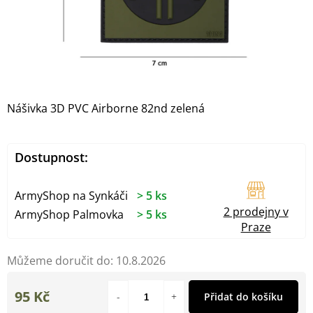
Nášivka 3D PVC Airborne 82nd zelená
Dostupnost:
ArmyShop na Synkáči
> 5 ks
2 prodejny v
ArmyShop Palmovka
> 5 ks
Praze
Můžeme doručit do:
10.8.2026
95 Kč
Přidat do košíku
Měrná