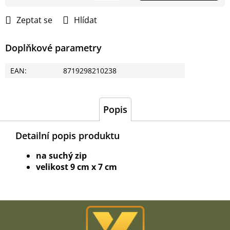
cena:
Zeptat se
Hlídat
Doplňkové parametry
EAN
:
8719298210238
Popis
Detailní popis produktu
na suchý zip
velikost 9 cm x 7 cm
Z
á
p