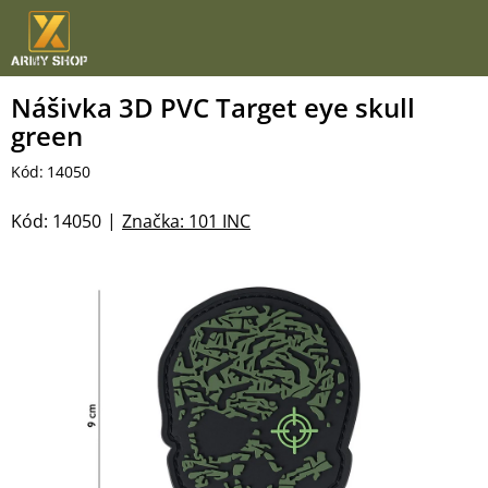
Přejít
na
obsah
Nášivka 3D PVC Target eye skull
green
Kód:
14050
Kód:
14050
Značka:
101 INC