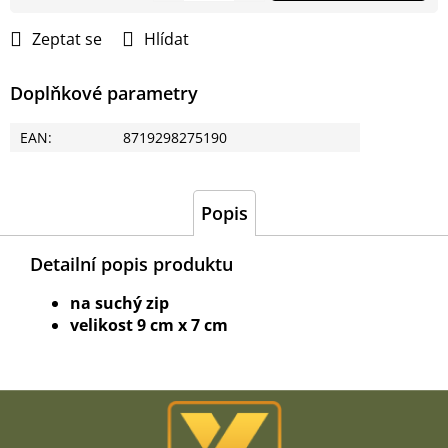
cena:
Zeptat se
Hlídat
Doplňkové parametry
EAN
:
8719298275190
Popis
Detailní popis produktu
na suchý zip
velikost 9 cm x 7 cm
Z
á
p