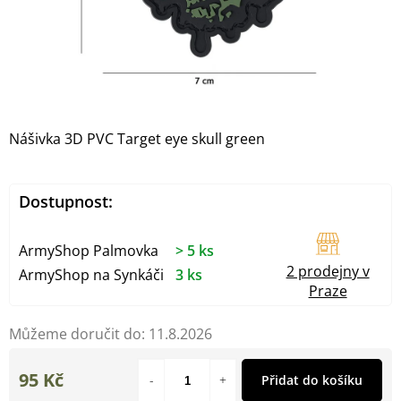
Nášivka 3D PVC Target eye skull green
Dostupnost:
ArmyShop Palmovka
> 5 ks
2 prodejny v
ArmyShop na Synkáči
3 ks
Praze
Můžeme doručit do:
11.8.2026
95 Kč
Přidat do košíku
Měrná