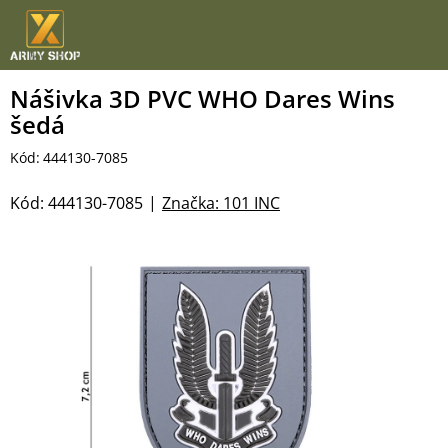
Přejít
na
obsah
Nášivka 3D PVC WHO Dares Wins
šedá
Kód:
444130-7085
Kód:
444130-7085
Značka:
101 INC