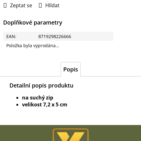
cena:
Zeptat se
Hlídat
Doplňkové parametry
EAN
:
8719298226666
Položka byla vyprodána…
Popis
Detailní popis produktu
na suchý zip
velikost 7,2 x 5 cm
Z
á