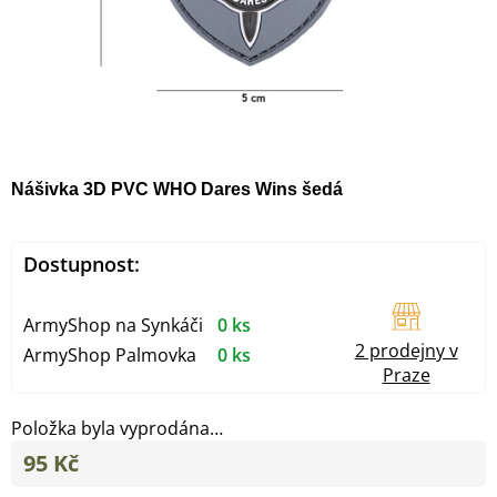
Nášivka 3D PVC WHO Dares Wins šedá
Dostupnost:
ArmyShop na Synkáči
0 ks
2 prodejny v
ArmyShop Palmovka
0 ks
Praze
Položka byla vyprodána…
95 Kč
Měrná