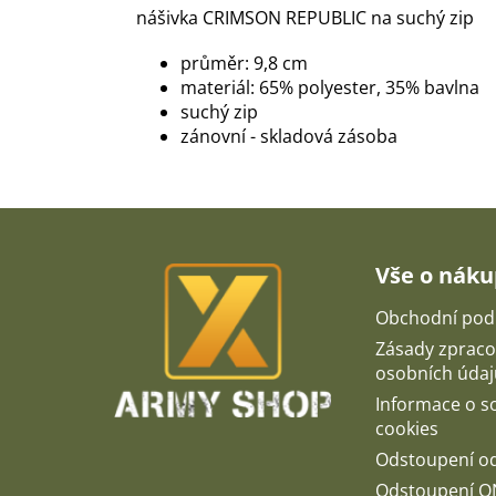
nášivka CRIMSON REPUBLIC na suchý zip
průměr: 9,8 cm
materiál:
65% polyester, 35% bavlna
suchý zip
zánovní - skladová zásoba
Z
á
p
Vše o nák
a
t
Obchodní pod
í
Zásady zpraco
osobních údaj
Informace o 
cookies
Odstoupení o
Odstoupení O