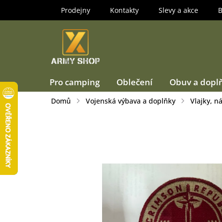
Přejít
Prodejny
Kontakty
Slevy a akce
B
na
obsah
Pro camping
Oblečení
Obuv a dopl
Domů
Vojenská výbava a doplňky
Vlajky, n