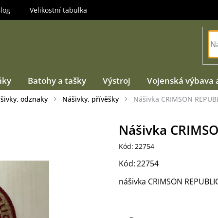
log
Velikostní tabulka
ňky
Batohy a tašky
Výstroj
Vojenská výbava 
ášivky, odznaky
Nášivky, přívěšky
Nášivka CRIMSON REPUB
Nášivka CRIMS
Kód:
22754
Kód:
22754
nášivka CRIMSON REPUBLIC