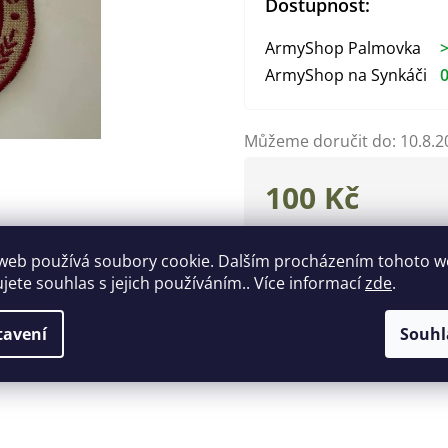
Dostupnost:
ArmyShop Palmovka
>
ArmyShop na Synkáči
0
Můžeme doručit do:
10.8.2
100 Kč
Měrná
cena:
web používá soubory cookie. Dalším procházením tohoto 
Zeptat se
Hlídat
ujete souhlas s jejich používáním.. Více informací
zde
.
tavení
Souhl
Popis