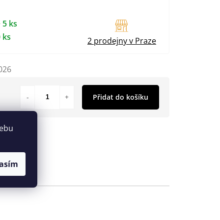
 5 ks
 ks
2 prodejny v Praze
026
Přidat do košíku
webu
asím