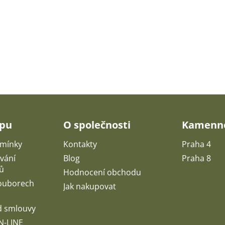
upu
O společnosti
Kamenné
mínky
Kontakty
Praha 4
vání
Blog
Praha 8
ů
Hodnocení obchodu
souborech
Jak nakupovat
d smlouvy
N-LINE