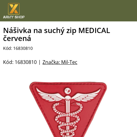
Přejít
na
obsah
Nášivka na suchý zip MEDICAL
červená
Kód:
16830810
Kód:
16830810
Značka:
Mil-Tec