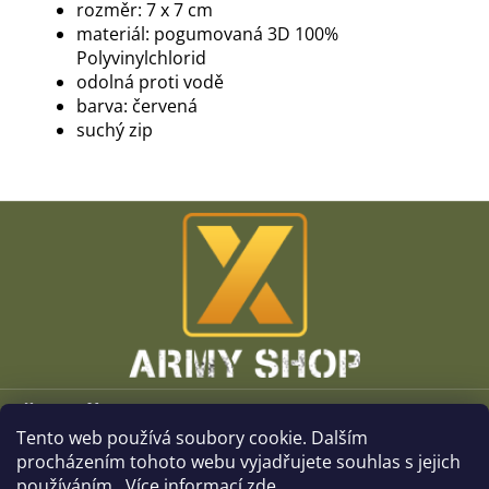
rozměr: 7 x 7 cm
materiál: pogumovaná 3D 100%
Polyvinylchlorid
odolná proti vodě
barva: červená
suchý zip
Z
á
p
a
t
í
Vše o nákupu
Tento web používá soubory cookie. Dalším
O společnosti
procházením tohoto webu vyjadřujete souhlas s jejich
používáním.. Více informací
zde
.