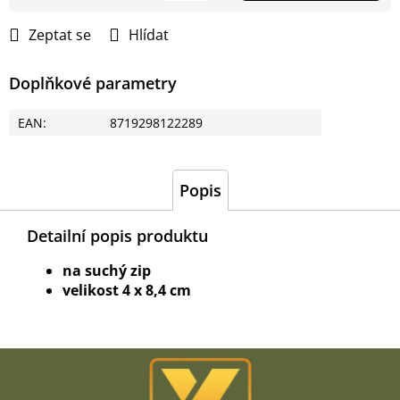
cena:
Zeptat se
Hlídat
Doplňkové parametry
EAN
:
8719298122289
Popis
Detailní popis produktu
na suchý zip
velikost 4 x 8,4 cm
Z
á
p