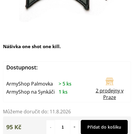
Nášivka
one shot one kill.
Dostupnost:
ArmyShop Palmovka
> 5 ks
2 prodejny v
ArmyShop na Synkáči
1 ks
Praze
Můžeme doručit do:
11.8.2026
95 Kč
Přidat do košíku
Měrná