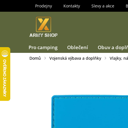
Přejít
Prodejny
Kontakty
Slevy a akce
B
na
obsah
Pro camping
Oblečení
Obuv a dopl
Domů
Vojenská výbava a doplňky
Vlajky, n