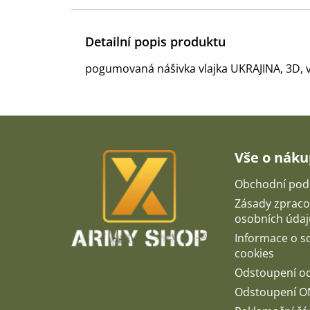
Detailní popis produktu
pogumovaná nášivka vlajka UKRAJINA, 3D, v
Z
á
p
Vše o nák
a
t
Obchodní pod
í
Zásady zpraco
osobních údaj
Informace o 
cookies
Odstoupení o
Odstoupení O