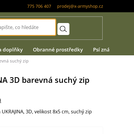
775 706 407
prodej@x-armyshop.cz
a doplňky
Obranné prostředky
Psí známky
A
evná suchý zip
A 3D barevná suchý zip
H
UKRAJINA, 3D, velikost 8x5 cm, suchý zip