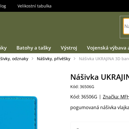
log
Velikostní tabulka
ňky
Batohy a tašky
Výstroj
Vojenská výbava 
ášivky, odznaky
Nášivky, přívěšky
Nášivka UKRAJINA 3D bar
Nášivka UKRAJIN
Kód:
36506G
Kód:
36506G
Značka:
MF
pogumovaná nášivka vlajka 