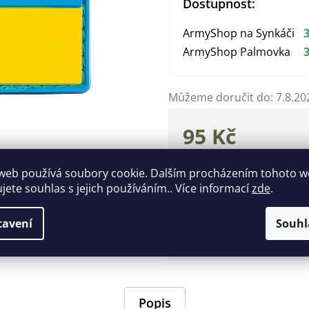
Dostupnost:
ArmyShop na Synkáči
3
ArmyShop Palmovka
3
Můžeme doručit do:
7.8.20
95 Kč
Měrná
cena:
web používá soubory cookie. Dalším procházením tohoto 
Zeptat se
Hlídat
ujete souhlas s jejich používáním.. Více informací
zde
.
Doplňkové parametry
tavení
Souhl
EAN
:
40446331573
Popis