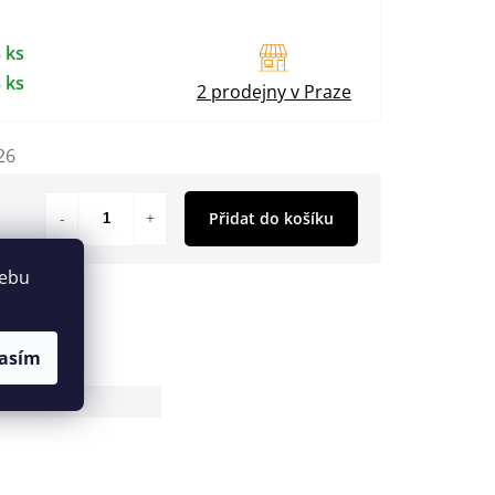
 ks
 ks
2 prodejny v Praze
26
Přidat do košíku
webu
asím
79