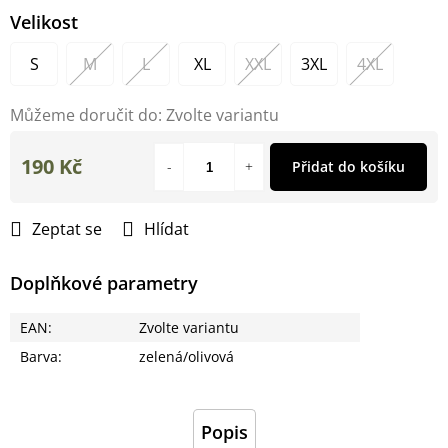
Velikost
S
M
L
XL
XXL
3XL
4XL
Můžeme doručit do:
Zvolte variantu
190 Kč
Přidat do košíku
Měrná
cena:
Zeptat se
Hlídat
Doplňkové parametry
EAN
:
Zvolte variantu
Barva
:
zelená/olivová
Popis