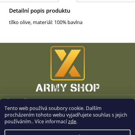
Detailní popis produktu
tílko olive, materiál: 100% bavlna
Z
á
p
a
t
í
Vše o nákupu
Tento web používá soubory cookie. Dalším
O společnosti
procházením tohoto webu vyjadřujete souhlas s jejich
používáním.. Více informací
zde
.
Kamenné prodejny