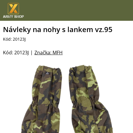
Přejít
na
obsah
Návleky na nohy s lankem vz.95
Kód:
20123J
Kód:
20123J
Značka:
MFH