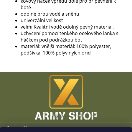
kovový háček vpředu dole pro připevnění k
botě
odolné proti vodě a sněhu
univerzální velikost
velmi Kvalitní vodě odolný pevný materiál.
uchycení pomocí tenkého ocelového lanka s
háčkem pod podrážkou bot
materiál: vnější materiál: 100% polyester,
podšívka: 100% polyvinylchlorid
Z
á
p
a
t
í
Vše o nákupu