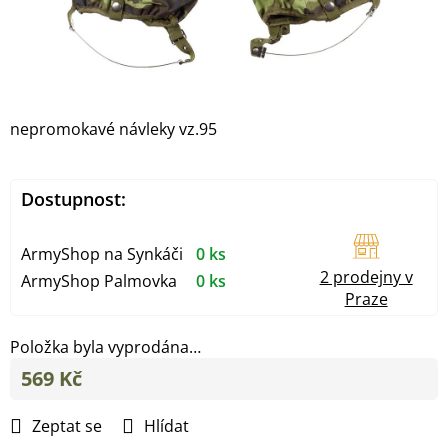
nepromokavé návleky vz.95
Dostupnost:
ArmyShop na Synkáči
0 ks
2 prodejny v
ArmyShop Palmovka
0 ks
Praze
Položka byla vyprodána…
569 Kč
Měrná
cena:
Zeptat se
Hlídat