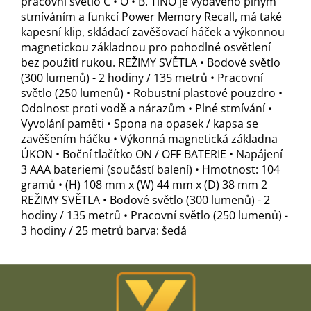
pracovní světlo C • O • B. TiNO je vybaveno plným
stmíváním a funkcí Power Memory Recall, má také
kapesní klip, skládací zavěšovací háček a výkonnou
magnetickou základnou pro pohodlné osvětlení
bez použití rukou. REŽIMY SVĚTLA • Bodové světlo
(300 lumenů) - 2 hodiny / 135 metrů • Pracovní
světlo (250 lumenů) • Robustní plastové pouzdro •
Odolnost proti vodě a nárazům • Plné stmívání •
Vyvolání paměti • Spona na opasek / kapsa se
zavěšením háčku • Výkonná magnetická základna
ÚKON • Boční tlačítko ON / OFF BATERIE • Napájení
3 AAA bateriemi (součástí balení) • Hmotnost: 104
gramů • (H) 108 mm x (W) 44 mm x (D) 38 mm 2
REŽIMY SVĚTLA • Bodové světlo (300 lumenů) - 2
hodiny / 135 metrů • Pracovní světlo (250 lumenů) -
3 hodiny / 25 metrů barva: šedá
Z
á
p