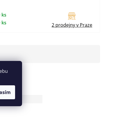
 ks
 ks
2 prodejny v Praze
webu
asím
24