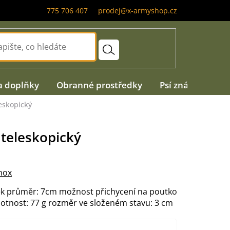
775 706 407
prodej@x-armyshop.cz
a doplňky
Obranné prostředky
Psí známky
A
eskopický
teleskopický
nox
ek průměr: 7cm možnost přichycení na poutko
otnost: 77 g rozměr ve složeném stavu: 3 cm