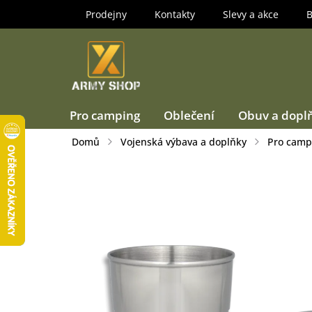
Přejít
Prodejny
Kontakty
Slevy a akce
B
na
obsah
Pro camping
Oblečení
Obuv a dopl
Domů
Vojenská výbava a doplňky
Pro camp