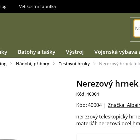
log
Velikostní tabulka
ňky
Batohy a tašky
Výstroj
Vojenská výbava 
ing
Nádobí, příbory
Cestovní hrnky
Nerezový hrnek tel
Nerezový hrnek 
Kód:
40004
Kód:
40004
Značka:
Albai
nerezový teleskopický hrn
materiál: nerezová ocel hm