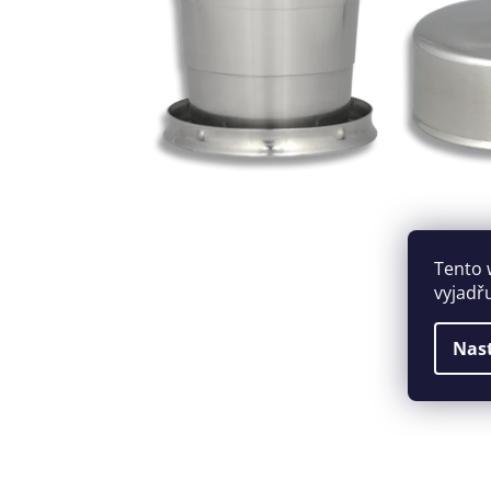
Tento 
vyjadř
Nas