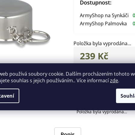
Dostupnost:
ArmyShop na Synkáči
0
ArmyShop Palmovka
0
Položka byla vyprodána…
239 Kč
Měrná
cena:
Zeptat se
Hlídat
web používá soubory cookie. Dalším procházením tohoto 
ujete souhlas s jejich používáním.. Více informací
zde
.
Doplňkové parametry
tavení
Souhl
EAN
:
84351197510
Položka byla vyprodána…
Popis