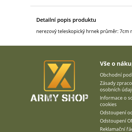
Detailní popis produktu
nerezový teleskopický hrnek průměr: 7cm 
Z
á
p
Vše o nák
a
t
Obchodní pod
í
Zásady zpraco
osobních údaj
Informace o 
cookies
Odstoupení o
Odstoupení O
Reklamační řá