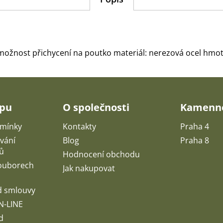
možnost přichycení na poutko materiál: nerezová ocel hmot
upu
O společnosti
Kamenné
mínky
Kontakty
Praha 4
vání
Blog
Praha 8
ů
Hodnocení obchodu
souborech
Jak nakupovat
d smlouvy
N-LINE
d