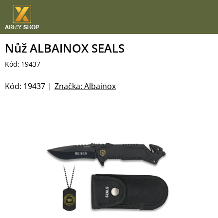
Přejít
na
obsah
Nůž ALBAINOX SEALS
Kód:
19437
Kód:
19437
Značka:
Albainox