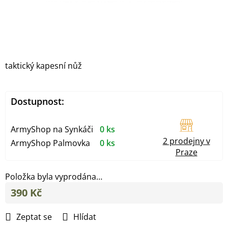
taktický kapesní nůž
Dostupnost:
ArmyShop na Synkáči
0 ks
2 prodejny v
ArmyShop Palmovka
0 ks
Praze
Položka byla vyprodána…
390 Kč
Měrná
cena:
Zeptat se
Hlídat