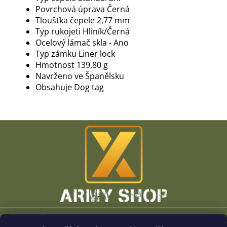
Povrchová úprava Černá
Tloušťka čepele 2,77 mm
Typ rukojeti Hliník/Černá
Ocelový lámač skla - Ano
Typ zámku Liner lock
Hmotnost 139,80 g
Navrženo ve Španělsku
Obsahuje Dog tag
Z
á
p
a
t
í
Vše o nákupu