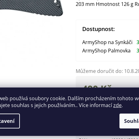
203 mm Hmotnost 126 g Ru
Dostupnost:
ArmyShop na Synkáči
3
ArmyShop Palmovka
3
Můžeme doručit do:
10.8.2
490 Kč
Měrná
web používá soubory cookie. Dalším procházením tohoto 
cena:
ujete souhlas s jejich používáním.. Více informací
zde
.
Zeptat se
Hlídat
tavení
Souhl
Doplňkové parametry