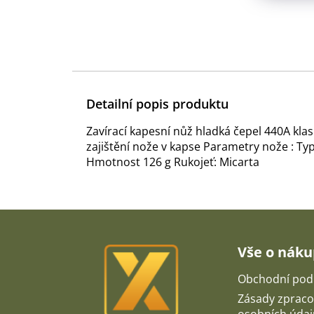
Detailní popis produktu
Zavírací kapesní nůž hladká čepel 440A kla
zajištění nože v kapse Parametry nože : Ty
Hmotnost 126 g Rukojeť: Micarta
Z
á
p
Vše o nák
a
t
Obchodní pod
í
Zásady zpraco
osobních údaj