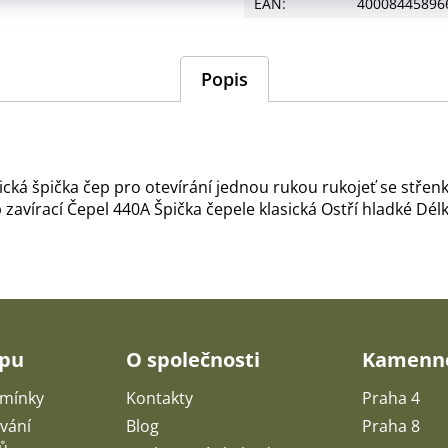
EAN
:
40008445896
Popis
sická špička čep pro otevírání jednou rukou rukojeť se stř
p zavírací Čepel 440A Špička čepele klasická Ostří hladké D
upu
O společnosti
Kamenné
mínky
Kontakty
Praha 4
vání
Blog
Praha 8
ů