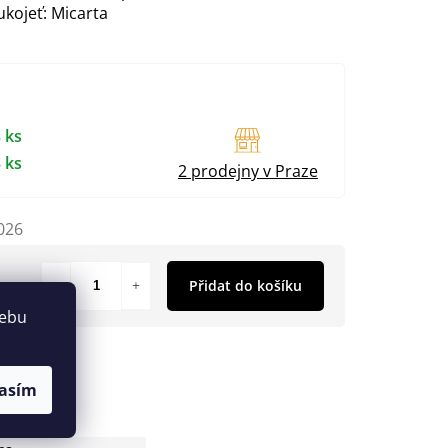
kojeť: Micarta
 ks
 ks
2 prodejny v Praze
026
Přidat do košíku
webu
asím