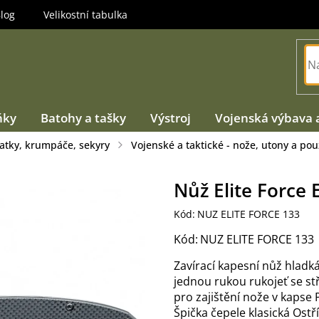
log
Velikostní tabulka
ňky
Batohy a tašky
Výstroj
Vojenská výbava 
atky, krumpáče, sekyry
Vojenské a taktické - nože, utony a po
Nůž Elite Force 
Kód:
NUZ ELITE FORCE 133
Kód:
NUZ ELITE FORCE 133
Zavírací kapesní nůž hladká
jednou rukou rukojeť se s
pro zajištění nože v kapse 
Špička čepele klasická Ost