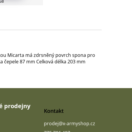
68
enkou Micarta má zdrsněný povrch spona pro
élka čepele 87 mm Celková délka 203 mm
 prodejny
Kontakt
prodej
@
x-armyshop.cz