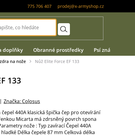
775 706 407
prodej@x-armyshop.cz
a doplňky
Obranné prostředky
Psí známky
A
uzdra na nože
Nůž Elite Force EF 133
EF 133
Značka:
Colosus
 čepel 440A klasická špička čep pro otevírání
třenkou Micarta má zdrsněný povrch spona
Parametry nože : Typ zavírací Čepel 440A
ří hladké Délka čepele 87 mm Celková délka