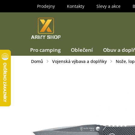
Přejít
Prodejny
Kontakty
Slevy a akce
B
na
obsah
Pro camping
Oblečení
Obuv a dopl
Domů
Vojenská výbava a doplňky
Nože, lop