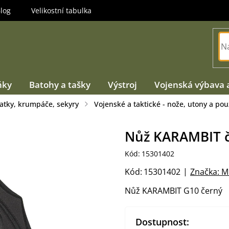
log
Velikostní tabulka
ňky
Batohy a tašky
Výstroj
Vojenská výbava 
atky, krumpáče, sekyry
Vojenské a taktické - nože, utony a po
Nůž KARAMBIT 
Kód:
15301402
Kód:
15301402
Značka:
M
Nůž KARAMBIT G10 černý
Dostupnost: