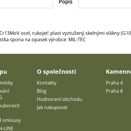
Popis
r13MoV ocel, rukojeť: plast vyztužený skelnými vlákny (G10)
jistka spona na opasek výrobce: MIL-TEC
upu
O společnosti
Kamenné
mínky
Kontakty
Praha 4
vání
Blog
Praha 8
ů
Hodnocení obchodu
souborech
Jak nakupovat
d smlouvy
N-LINE