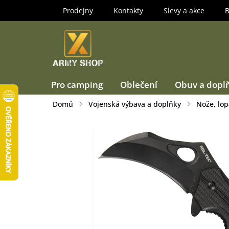
Přejít
Prodejny
Kontakty
Slevy a akce
B
na
obsah
Pro camping
Oblečení
Obuv a dopl
Domů
Vojenská výbava a doplňky
Nože, lop