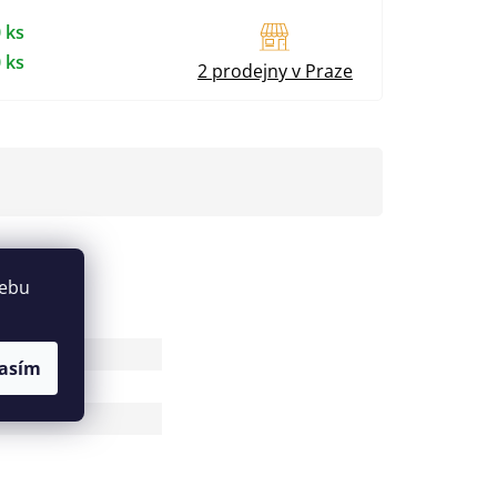
 ks
 ks
2 prodejny v Praze
webu
4096
asím