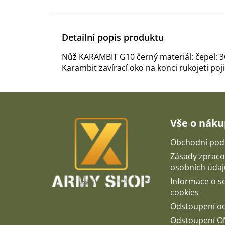
Detailní popis produktu
Nůž KARAMBIT G10 černý materiál: čepel: 3C
Karambit zavírací oko na konci rukojeti po
Z
á
p
Vše o nák
a
t
Obchodní pod
í
Zásady zpraco
osobních údaj
Informace o 
cookies
Odstoupení o
Odstoupení O