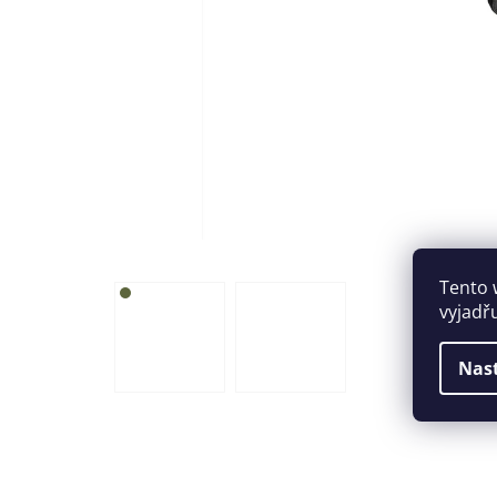
Tento 
vyjadř
Nas