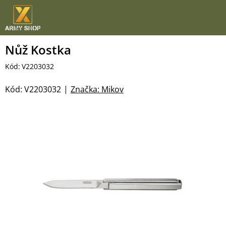
Přejít
na
obsah
Nůž Kostka
Kód:
V2203032
Kód:
V2203032
Značka:
Mikov