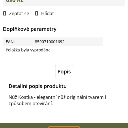
Měrná
cena:
Zeptat se
Hlídat
Doplňkové parametry
EAN
:
8590710001692
Položka byla vyprodána…
Popis
Detailní popis produktu
Nůž Kostka - elegantní nůž originální tvarem i
způsobem otevírání.
Z