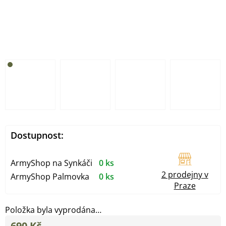
Dostupnost:
ArmyShop na Synkáči
0 ks
2 prodejny v
ArmyShop Palmovka
0 ks
Praze
Položka byla vyprodána…
690 Kč