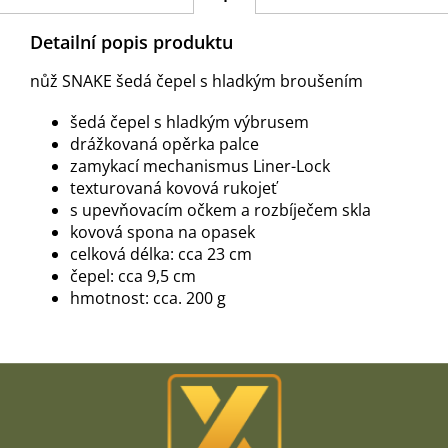
Detailní popis produktu
nůž SNAKE šedá čepel s hladkým broušením
šedá čepel s hladkým výbrusem
drážkovaná opěrka palce
zamykací mechanismus Liner-Lock
texturovaná kovová rukojeť
s upevňovacím očkem a rozbíječem skla
kovová spona na opasek
celková délka: cca 23 cm
čepel: cca 9,5 cm
hmotnost: cca. 200 g
Z
á
p
a