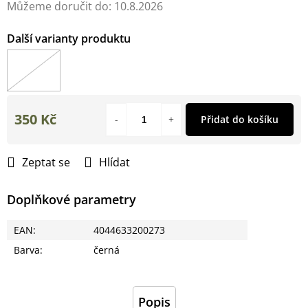
Můžeme doručit do:
10.8.2026
350 Kč
Přidat do košíku
Měrná
cena:
Zeptat se
Hlídat
Doplňkové parametry
EAN
:
4044633200273
Barva
:
černá
Popis