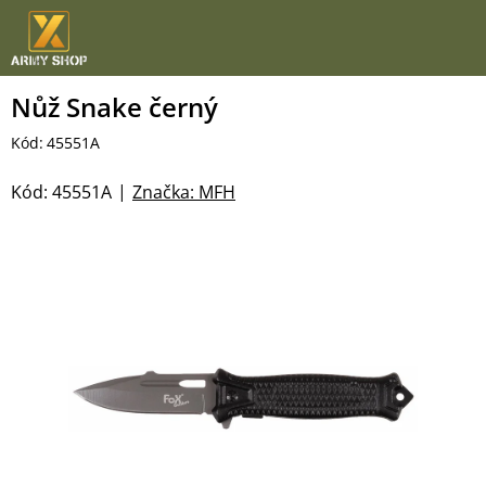
Přejít
na
obsah
Nůž Snake černý
Kód:
45551A
Kód:
45551A
Značka:
MFH