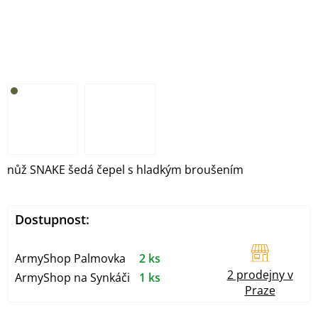
nůž SNAKE šedá čepel s hladkým broušením
Dostupnost:
ArmyShop Palmovka
2 ks
2 prodejny v
ArmyShop na Synkáči
1 ks
Praze