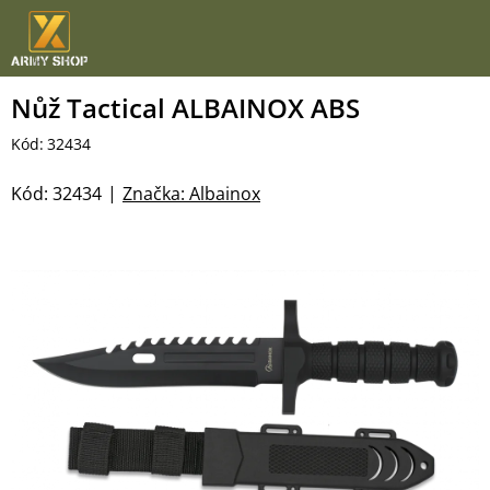
Přejít
na
obsah
Nůž Tactical ALBAINOX ABS
Kód:
32434
Kód:
32434
Značka:
Albainox