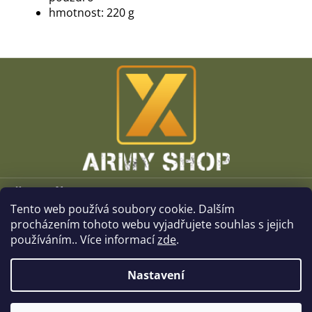
hmotnost: 220 g
Z
á
p
a
t
í
Vše o nákupu
Tento web používá soubory cookie. Dalším
O společnosti
procházením tohoto webu vyjadřujete souhlas s jejich
používáním.. Více informací
zde
.
Kamenné prodejny
Nastavení
Kontakt