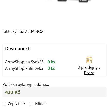
taktický nůž ALBAINOX
Dostupnost:
ArmyShop na Synkáči
0 ks
2 prodejny v
ArmyShop Palmovka
0 ks
Praze
Položka byla vyprodána…
430 Kč
Měrná
cena:
Zeptat se
Hlídat