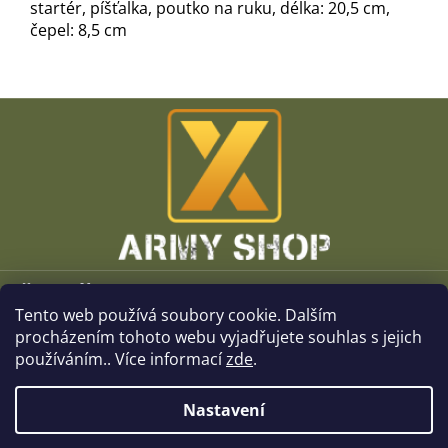
startér
,
píšťalka
, poutko na ruku, délka:
20,5 cm
,
čepel
:
8,5 cm
Z
á
p
a
t
í
Vše o nákupu
Tento web používá soubory cookie. Dalším
O společnosti
procházením tohoto webu vyjadřujete souhlas s jejich
používáním.. Více informací
zde
.
Kamenné prodejny
Nastavení
Kontakt