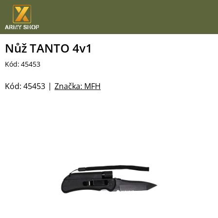
Přejít
na
obsah
Nůž TANTO 4v1
Kód:
45453
Kód:
45453
Značka:
MFH