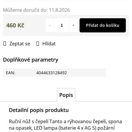
Můžeme doručit do:
11.8.2026
460 Kč
Přidat do košíku
Měrná
cena:
Zeptat se
Hlídat
Doplňkové parametry
EAN
:
4044633128492
Popis
Detailní popis produktu
Ruční
nůž s
čepelí
Tanto
a rýhovanou
čepelí
, spona
na opasek,
LED
lampa
(
baterie
4
x
AG
5
)
požární