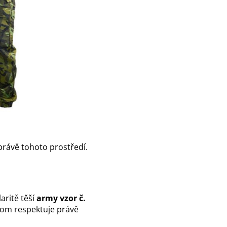
právě tohoto prostředí.
aritě těší
army vzor č.
itom respektuje právě