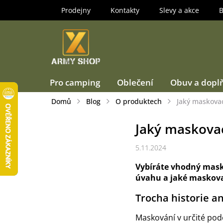
Přejít
Prodejny
Kontakty
Slevy a akce
B
na
obsah
Pro camping
Oblečení
Obuv a dopl
Domů
Blog
O produktech
Jaký maskovac
Jaký maskovac
5.11.2024
Vybíráte vhodný maskov
úvahu a jaké maskovac
Trocha historie a
Maskování v určité po