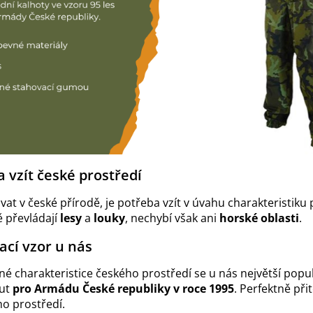
 vzít české prostředí
t v české přírodě, je potřeba vzít v úvahu charakteristiku 
ě převládají
lesy
a
louky
, nechybí však ani
horské oblasti
.
cí vzor u nás
 charakteristice českého prostředí se u nás největší popul
nut
pro Armádu České republiky v roce 1995
. Perfektně př
ho prostředí.