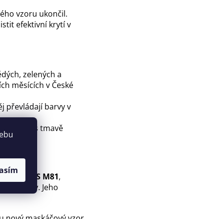
ého vzoru ukončil.
it efektivní krytí v
ědých, zelených a
ních měsících v České
j převládají barvy v
a společně s tmavě
webu
asím
ačení zní
US M81
,
ované vzory. Jeho
usu nový maskáčový vzor