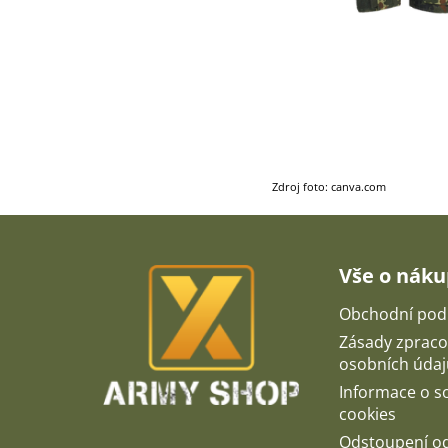
Zdroj foto: canva.com
Z
á
p
Vše o nák
a
t
Obchodní pod
í
Zásady zpraco
osobních údaj
Informace o 
cookies
Odstoupení o