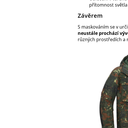
přítomnost světl
Závěrem
S maskováním se v urči
neustále prochází vý
různých prostředích a 