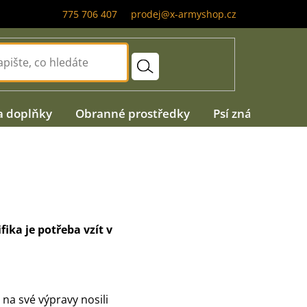
775 706 407
prodej@x-armyshop.cz
a doplňky
Obranné prostředky
Psí známky
A
ika je potřeba vzít v
 na své výpravy nosili