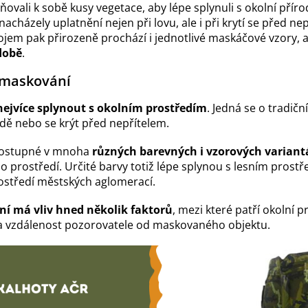
ňovali k sobě kusy vegetace, aby lépe splynuli s okolní příro
nacházely uplatnění nejen při lovu, ale i při krytí se před n
ojem pak přirozeně prochází i jednotlivé maskáčové vzory, 
době
.
 maskování
nejvíce splynout s okolním prostředím
. Jedná se o tradiční
rodě nebo se krýt před nepřítelem.
dostupné v mnoha
různých barevných i vzorových variant
o prostředí. Určité barvy totiž lépe splynou s lesním prostř
ostředí městských aglomerací.
í má vliv hned několik faktorů
, mezi které patří okolní pr
ba vzdálenost pozorovatele od maskovaného objektu.