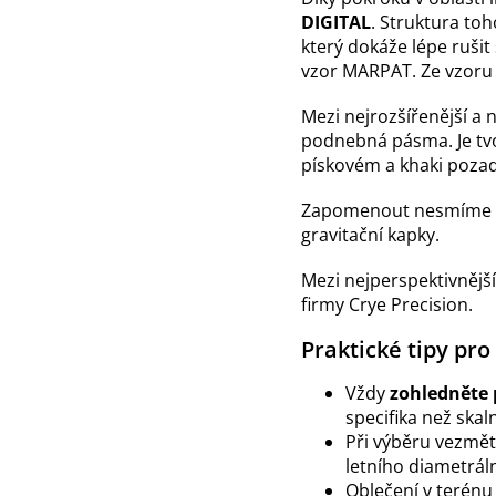
DIGITAL
. Struktura toh
který dokáže lépe ruši
vzor MARPAT. Ze vzoru 
Mezi nejrozšířenější a 
podnebná pásma. Je tvo
pískovém a khaki pozad
Zapomenout nesmíme a
gravitační kapky.
Mezi nejperspektivnějš
firmy Crye Precision.
Praktické tipy pr
Vždy
zohledněte 
specifika než skal
Při výběru vezmět
letního diametrál
Oblečení v terén