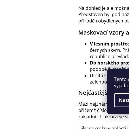
Na dohled je ale možná
Představen byl pod n
přírodě i obydlených o
Maskovací vzory a
V lesním prostře
černých skvrn. Prá
republice převláda
Do horského pro
podobě žlutopískov
Určitá specifika v
Tento 
zelenou a olivovo
vyjadř
Nejčastější vzory 
Nas
Mezi nejznámější mask
přičemž číslo 81 značí 
základní struktura se s
Díky pokroku v oblasti