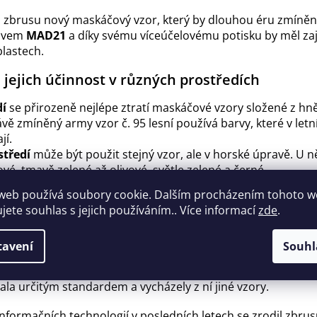
 zbrusu nový maskáčový vzor, který by dlouhou éru zmíněn
ázvem
MAD21
a díky svému víceúčelovému potisku by měl zajist
blastech.
 jejich účinnost v různých prostředích
dí
se přirozeně nejlépe ztratí maskáčové vzory složené z hn
vě zmíněný army vzor č. 95 lesní používá barvy, které v let
jí.
středí
může být použit stejný vzor, ale v horské úpravě. U ně
é, tmavě zelené až olivové, světle zelené a černé.
yžaduje i
zimní maskáčový vzor
. U něj se prolíná bílá barv
web používá soubory cookie. Dalším procházením tohoto 
u.
ujete souhlas s jejich používáním.. Více informací
zde
.
současnosti z celého světa
tavení
Souhl
áčové vzory se právem řadí
WOODLAND
. Jeho oficiální ozn
rok jeho vzniku. Patří mezi nejkopírovanější a nejvíce uprav
tala určitým standardem a vycházely z ní jiné vzory.
 informačních technologií v posledních letech se zrodil zbr