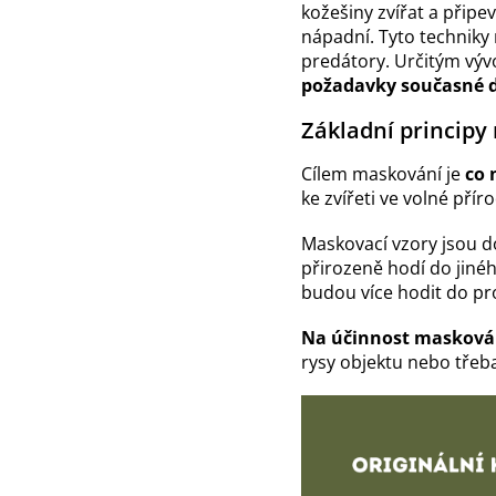
kožešiny zvířat a připev
nápadní. Tyto techniky 
predátory. Určitým výv
požadavky současné 
Základní principy
Cílem maskování je
co 
ke zvířeti ve volné pří
Maskovací vzory jsou 
přirozeně hodí do jinéh
budou více hodit do pr
Na účinnost maskován
rysy objektu nebo tře