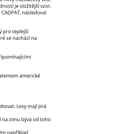
ostí je složitější vzor,
l CADPAT, následoval
 pro teplejší
ré se nachází na
připomínajícími
 patentem americké
bovat. Lesy mají jiná
 na zimu bývá od toho
te například