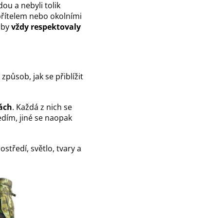
dou a nebyli tolik
epřítelem nebo okolními
aby
vždy respektovaly
 způsob, jak se přiblížit
ách
. Každá z nich se
edím, jiné se naopak
ostředí, světlo, tvary a