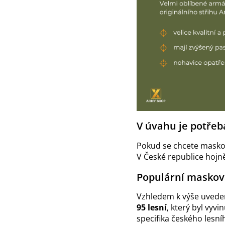
V úvahu je potřeba
Pokud se chcete maskova
V České republice hojn
Populární maskova
Vzhledem k výše uvedené
95 lesní
, který byl vyvi
specifika českého lesní