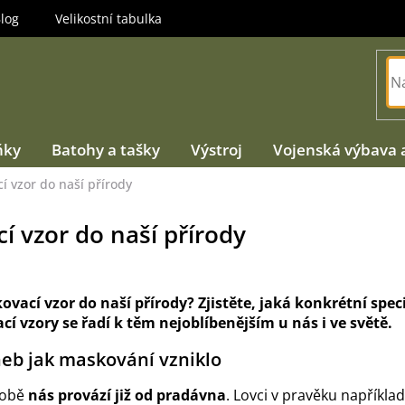
log
Velikostní tabulka
ňky
Batohy a tašky
Výstroj
Vojenská výbava 
í vzor do naší přírody
í vzor do naší přírody
ací vzor do naší přírody? Zjistěte, jaká konkrétní specif
í vzory se řadí k těm nejoblíbenějším u nás i ve světě.
neb jak maskování vzniklo
době
nás provází již od pradávna
. Lovci v pravěku například