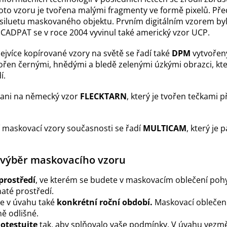
oto vzoru je tvořena malými fragmenty ve formě pixelů. Předn
t siluetu maskovaného objektu. Prvním digitálním vzorem by
CADPAT se v roce 2004 vyvinul také americký vzor UCP.
nejvíce kopírované vzory na světě se řadí také
DPM
vytvořený
řen černými, hnědými a bledě zelenými úzkými obrazci, kte
í.
ni na německý vzor
FLECKTARN
, který je tvořen tečkami 
í maskovací vzory současnosti se řadí
MULTICAM
, který je
o výběr maskovacího vzoru
prostředí
, ve kterém se budete v maskovacím oblečení pohy
naté prostředí.
e v úvahu také
konkrétní roční období.
Maskovací oblečení
ně odlišné.
u
otestujte
tak, aby splňovalo vaše podmínky. V úvahu vezmě