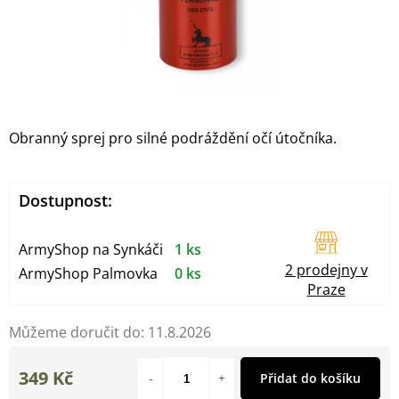
Obranný sprej pro silné podráždění očí útočníka.
Dostupnost:
ArmyShop na Synkáči
1 ks
2 prodejny v
ArmyShop Palmovka
0 ks
Praze
Můžeme doručit do:
11.8.2026
349 Kč
Přidat do košíku
Měrná