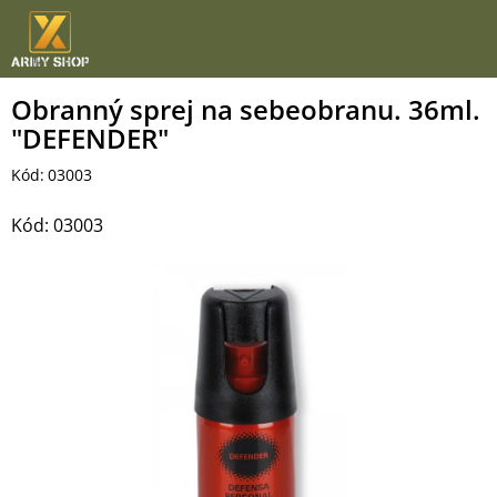
Přejít
na
obsah
Obranný sprej na sebeobranu. 36ml.
"DEFENDER"
Kód:
03003
Kód:
03003