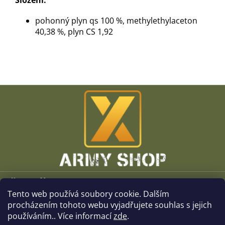
Složení:
pohonný plyn qs 100 %, methylethylaceton
40,38 %, plyn CS 1,92
Z
á
p
a
t
í
Vše o nákupu
Tento web používá soubory cookie. Dalším
O společnosti
procházením tohoto webu vyjadřujete souhlas s jejich
používáním.. Více informací
zde
.
Kamenné prodejny