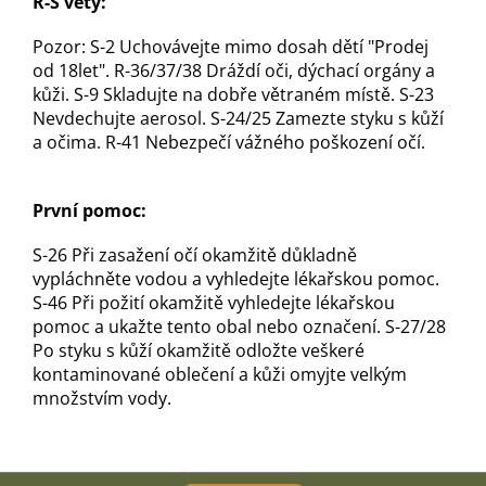
R-S věty:
Pozor: S-2 Uchovávejte mimo dosah dětí "Prodej
od 18let". R-36/37/38 Dráždí oči, dýchací orgány a
kůži. S-9 Skladujte na dobře větraném místě. S-23
Nevdechujte aerosol. S-24/25 Zamezte styku s kůží
a očima. R-41 Nebezpečí vážného poškození očí.
První pomoc:
S-26 Při zasažení očí okamžitě důkladně
vypláchněte vodou a vyhledejte lékařskou pomoc.
S-46 Při požití okamžitě vyhledejte lékařskou
pomoc a ukažte tento obal nebo označení. S-27/28
Po styku s kůží okamžitě odložte veškeré
kontaminované oblečení a kůži omyjte velkým
množstvím vody.
Z