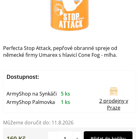
Perfecta Stop Attack, pepřové obranné spreje od
německé firmy Umarex s hlavicí Cone Fog - mlha.
Dostupnost:
ArmyShop na Synkáči
5 ks
2 prodejny v
ArmyShop Palmovka
1 ks
Praze
Můžeme doručit do:
11.8.2026
160 Kč
Přidat do košíku