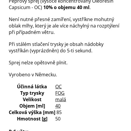
Pepřový sprej (vysoce koncentrovaný Oleoresin
Capsicum - OC)
10% o objemu 40 ml
.
Není nutné přesné zamíření, vystříkne mohutný
oblak mlhy, který je ale více náchylný na rozptýlení
při případném větru.
Při stálém stlačení trysky je obsah nádobky
vystříkán (vyprázdněn) do 5-ti sekund.
Sprej nelze opětovně plnit.
Vyrobeno v Německu.
Účinná látka
OC
Typ trysky
FOG
Velikost
malá
Objem [ml]
40
Celková výška [mm]
85
Hmotnost [g]
50