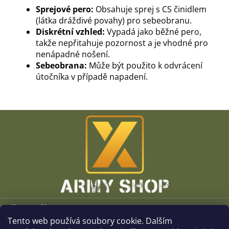
Sprejové pero:
Obsahuje sprej s CS činidlem
(látka dráždivé povahy) pro sebeobranu.
Diskrétní vzhled:
Vypadá jako běžné pero,
takže nepřitahuje pozornost a je vhodné pro
nenápadné nošení.
Sebeobrana:
Může být použito k odvrácení
útočníka v případě napadení.
Z
á
p
a
t
í
Vše o nákupu
Tento web používá soubory cookie. Dalším
O společnosti