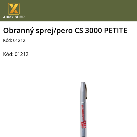
Přejít
na
obsah
Obranný sprej/pero CS 3000 PETITE
Kód:
01212
Kód:
01212