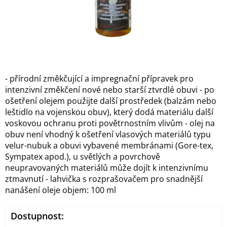
- přírodní změkčující a impregnační přípravek pro
intenzivní změkčení nové nebo starší ztvrdlé obuvi - po
ošetření olejem použijte další prostředek (balzám nebo
leštidlo na vojenskou obuv), který dodá materiálu další
voskovou ochranu proti povětrnostním vlivům - olej na
obuv není vhodný k ošetření vlasových materiálů typu
velur-nubuk a obuvi vybavené membránami (Gore-tex,
Sympatex apod.), u světlých a povrchově
neupravovaných materiálů může dojít k intenzivnímu
ztmavnutí - lahvička s rozprašovačem pro snadnější
nanášení oleje objem: 100 ml
Dostupnost: