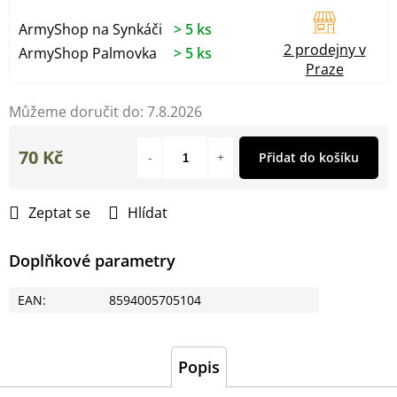
ArmyShop na Synkáči
> 5 ks
2 prodejny v
ArmyShop Palmovka
> 5 ks
Praze
Můžeme doručit do:
7.8.2026
70 Kč
Přidat do košíku
Měrná
cena:
Zeptat se
Hlídat
Doplňkové parametry
EAN
:
8594005705104
Popis