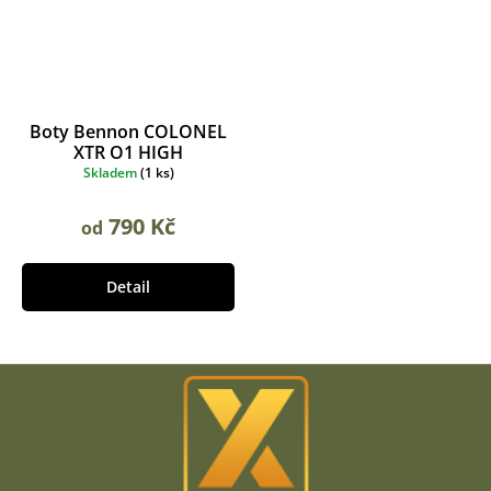
Boty Bennon COLONEL
XTR O1 HIGH
Skladem
(
1 ks
)
790 Kč
od
Detail
Z
á
p
a
t