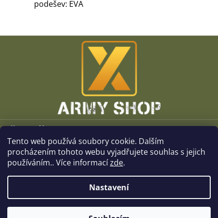
podešev: EVA
Z
á
p
a
t
í
Vše o nákupu
Tento web používá soubory cookie. Dalším
O společnosti
procházením tohoto webu vyjadřujete souhlas s jejich
používáním.. Více informací
zde
.
Kamenné prodejny
Nastavení
Kontakt