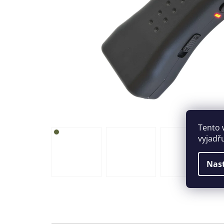
Tento 
vyjadř
Nas