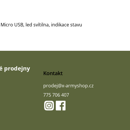
icro USB, led svítilna, indikace stavu
 prodejny
Kontakt
prodej
@
x-armyshop.cz
775 706 407