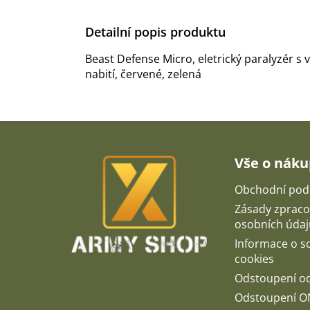
Detailní popis produktu
Beast Defense Micro, eletrický paralyzér s 
nabití, červené, zelená
Z
á
p
Vše o nák
a
t
Obchodní pod
í
Zásady zpraco
osobních údaj
Informace o 
cookies
Odstoupení o
Odstoupení O