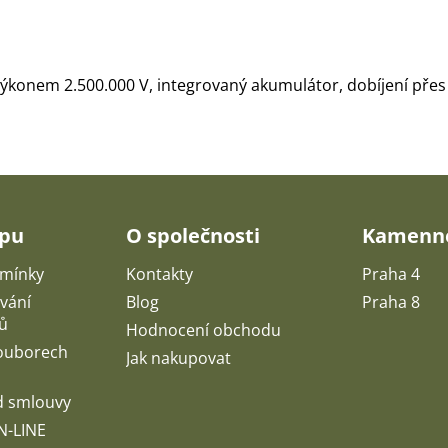
výkonem 2.500.000 V, integrovaný akumulátor, dobíjení přes M
upu
O společnosti
Kamenné
mínky
Kontakty
Praha 4
vání
Blog
Praha 8
ů
Hodnocení obchodu
souborech
Jak nakupovat
d smlouvy
N-LINE