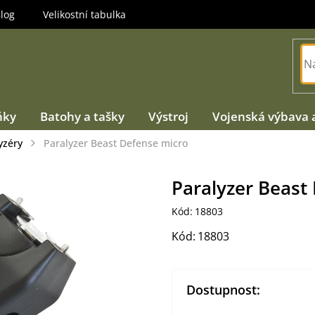
log
Velikostní tabulka
ňky
Batohy a tašky
Výstroj
Vojenská výbava 
yzéry
Paralyzer Beast Defense micro
Paralyzer Beast
Kód:
18803
Kód:
18803
Dostupnost: