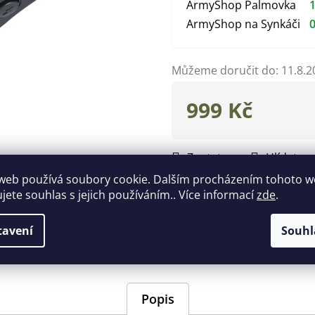
ArmyShop Palmovka
1
ArmyShop na Synkáči
0
Můžeme doručit do:
11.8.2
999 Kč
Měrná
cena:
Zeptat se
Hlídat
web používá soubory cookie. Dalším procházením tohoto 
ujete souhlas s jejich používáním.. Více informací
zde
.
tavení
Souhl
Popis