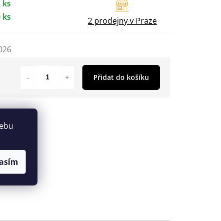
 ks
 ks
2 prodejny v Praze
026
Přidat do košíku
webu
asím