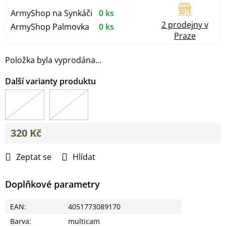
ArmyShop na Synkáči
0 ks
2 prodejny v
ArmyShop Palmovka
0 ks
Praze
Položka byla vyprodána…
320 Kč
Měrná
cena:
Zeptat se
Hlídat
Doplňkové parametry
EAN
:
4051773089170
Barva
:
multicam