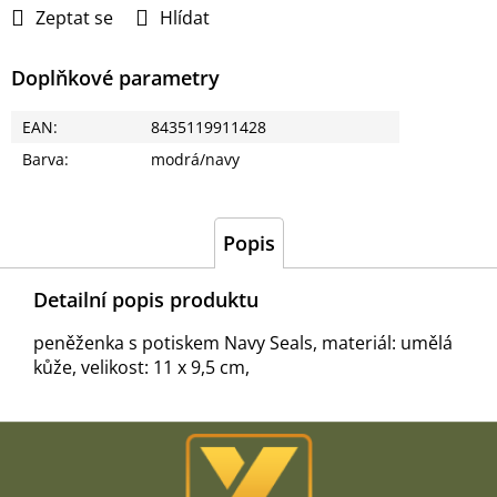
Zeptat se
Hlídat
Doplňkové parametry
EAN
:
8435119911428
Barva
:
modrá/navy
Popis
Detailní popis produktu
peněženka s potiskem Navy Seals, materiál: umělá
kůže, velikost: 11 x 9,5 cm,
Z
á
p